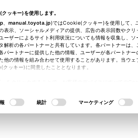
e(クッキー)を使用します。
jp
、
manual.toyota.jp
)ではCookie(クッキー)を使用して
の表示、ソーシャルメディアの提供、広告の表示回数やクリ
り依頼
ユーザーによるサイト利用状況についても情報を収集し、ソ
タ解析の各パートナーと共有しています。各パートナーは、
各パートナーに提供した他の情報、ユーザーが各パートナー
た他の情報を組み合わせて使用することがあります。当ウェ
入力内容のご確認
ie(クッキー)に同意したこととなります。
許可」をクリックすることで、お客様のデバイスにすべてのCook
意したことになります。Cookie(クッキー)のオプトアウト
ト」取得済みの方は、ログインするとお客さま情報の入力を省
るにあたっては、当社の「
Cookie（クッキー）情報の取り
報
統計
マーケティング
ログインして