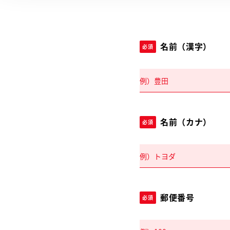
名前（漢字）
必須
名前（カナ）
必須
郵便番号
必須