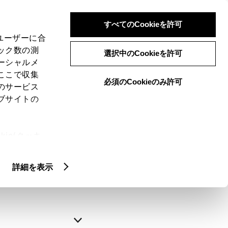
すべてのCookieを許可
、ユーザーに合
ック数の測
選択中のCookieを許可
ーシャルメ
ここで収集
必須のCookieのみ許可
のサービス
ブサイトの
申込みの完了
ie(クッキ
、設定の変
略できます。
扱いについ
詳細を表示
自動入力
新規登録