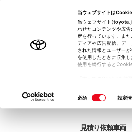
当ウェブサイトはCooki
TOYOTA
当ウェブサイト(
toyota.
わせたコンテンツや広告
色のついた項目
は必須です。
色のついた項目
中古車：見積
定を行っています。また
ディアや広告配信、デー
された情報とユーザーが
を使用したときに収集し
お客さま情報の入力
使用を続行するとCook
「すべてのCookieを
ー)が保存されることに同
「TOYOTAアカウン
更、同意を撤回したりす
同
必須
設定情
て
」をご覧ください。
意
の
選
択
見積り依頼車両