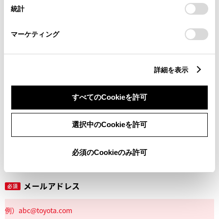
設定の変更、同意を撤回したりするにあたっては、当社の
統計
「
Cookie（クッキー）情報の取り扱いについて
」をご覧くだ
さい。
マーケティング
丁目番地
必須
詳細を表示
すべてのCookieを許可
建物名
任意
選択中のCookieを許可
必須のCookieのみ許可
メールアドレス
必須