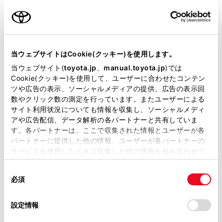
名前（カナ）
必須
当ウェブサイトはCookie(クッキー)を使用します。
当ウェブサイト(
toyota.jp
、
manual.toyota.jp
)では
Cookie(クッキー)を使用して、ユーザーに合わせたコンテン
郵便番号
ツや広告の表示、ソーシャルメディアの提供、広告の表示回
必須
数やクリック数の測定を行っています。またユーザーによる
サイト利用状況についても情報を収集し、ソーシャルメディ
住所自動入力
アや広告配信、データ解析の各パートナーと共有していま
す。各パートナーは、ここで収集された情報とユーザーが各
都道府県
パートナーに提供した他の情報、ユーザーが各パートナーの
必須
サービスを使用したときに収集した他の情報を組み合わせて
使用することがあります。当ウェブサイトの使用を続行する
同
とCookie(クッキー)に同意したこととなります。
必須
意
の
「すべてのCookieを許可」をクリックすることで、お客様の
選
デバイスにすべてのCookie(クッキー)が保存されることに同
設定情報
市区町村名
必須
択
意したことになります。Cookie(クッキー)のオプトアウト、