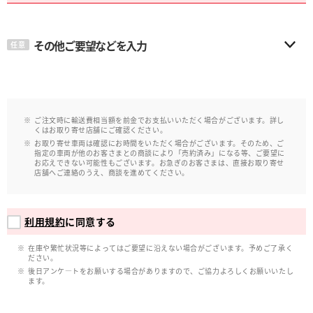
その他ご要望などを入力
任意
ご注文時に輸送費相当額を前金でお支払いいただく場合がございます。詳し
くはお取り寄せ店舗にご確認ください。
お取り寄せ車両は確認にお時間をいただく場合がございます。そのため、ご
指定の車両が他のお客さまとの商談により「売約済み」になる等、ご要望に
お応えできない可能性もございます。お急ぎのお客さまは、直接お取り寄せ
店舗へご連絡のうえ、商談を進めてください。
利用規約
に同意する
在庫や繁忙状況等によってはご要望に沿えない場合がございます。予めご了承く
ださい。
後日アンケ―トをお願いする場合がありますので、ご協力よろしくお願いいたし
ます。