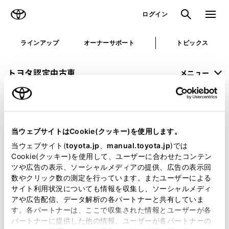
TOYOTA
検索
メニュ
ログイン
ラインアップ
オーナーサポート
トピックス
トヨタ認定中古車
メニュー
未設定
お気に入り
保存した見積り
閲覧履歴
当ウェブサイトはCookie(クッキー)を使用します。
申し訳ございません。
当ウェブサイト(
toyota.jp
、
manual.toyota.jp
)では
Cookie(クッキー)を使用して、ユーザーに合わせたコンテン
何らかの問題が発生しました。
ツや広告の表示、ソーシャルメディアの提供、広告の表示回
数やクリック数の測定を行っています。またユーザーによる
恐れ入りますが、しばらく経ってから
サイト利用状況についても情報を収集し、ソーシャルメディ
アや広告配信、データ解析の各パートナーと共有していま
再度、お試し下さい。
す。各パートナーは、ここで収集された情報とユーザーが各
パートナーに提供した他の情報、ユーザーが各パートナーの