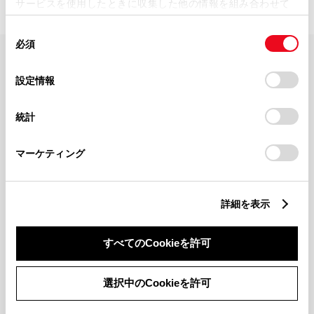
サービスを使用したときに収集した他の情報を組み合わせて
使用することがあります。当ウェブサイトの使用を続行する
同
とCookie(クッキー)に同意したこととなります。
必須
意
の
「すべてのCookieを許可」をクリックすることで、お客様の
FAQ・お問い合わせ
選
デバイスにすべてのCookie(クッキー)が保存されることに同
設定情報
択
意したことになります。Cookie(クッキー)のオプトアウト、
設定の変更、同意を撤回したりするにあたっては、当社の
関連サイト
統計
「
Cookie（クッキー）情報の取り扱いについて
」をご覧くだ
さい。
関連サービス
マーケティング
公式SNS
詳細を表示
LINE
X
Facebook
YouTube
Instagram
すべてのCookieを許可
トヨタイムズ
選択中のCookieを許可
TOYOTA Mail Magazine