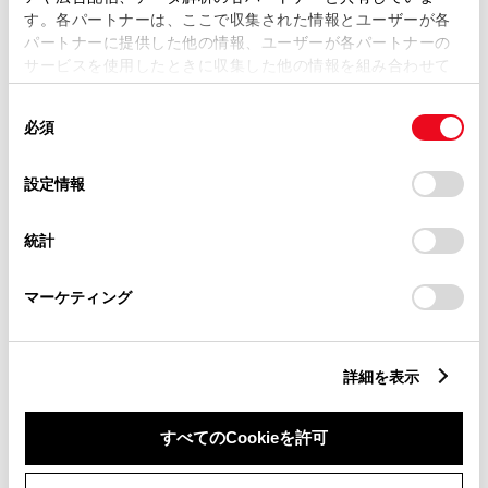
す。各パートナーは、ここで収集された情報とユーザーが各
パートナーに提供した他の情報、ユーザーが各パートナーの
サービスを使用したときに収集した他の情報を組み合わせて
市区町村名
必須
使用することがあります。当ウェブサイトの使用を続行する
同
とCookie(クッキー)に同意したこととなります。
必須
意
の
「すべてのCookieを許可」をクリックすることで、お客様の
選
デバイスにすべてのCookie(クッキー)が保存されることに同
設定情報
択
意したことになります。Cookie(クッキー)のオプトアウト、
丁目番地
必須
設定の変更、同意を撤回したりするにあたっては、当社の
統計
「
Cookie（クッキー）情報の取り扱いについて
」をご覧くだ
さい。
マーケティング
建物名
任意
詳細を表示
すべてのCookieを許可