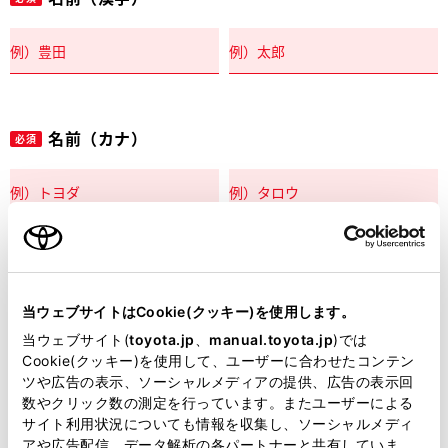
名前（カナ）
必須
郵便番号
必須
当ウェブサイトはCookie(クッキー)を使用します。
住所自動入力
当ウェブサイト(
toyota.jp
、
manual.toyota.jp
)では
Cookie(クッキー)を使用して、ユーザーに合わせたコンテン
都道府県
ツや広告の表示、ソーシャルメディアの提供、広告の表示回
必須
数やクリック数の測定を行っています。またユーザーによる
サイト利用状況についても情報を収集し、ソーシャルメディ
アや広告配信、データ解析の各パートナーと共有していま