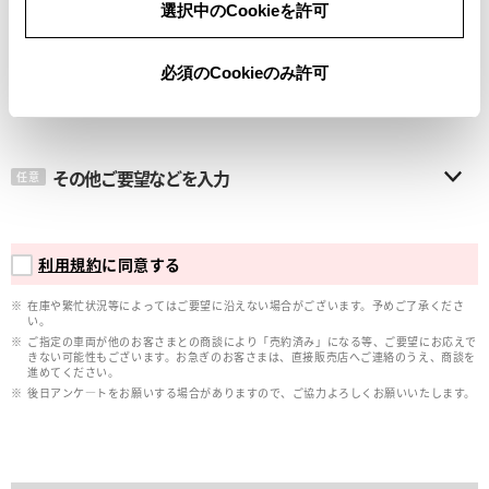
選択中のCookieを許可
メールアドレス
必須
必須のCookieのみ許可
その他ご要望などを入力
任意
利用規約
に同意する
在庫や繁忙状況等によってはご要望に沿えない場合がございます。予めご了承くださ
い。
ご指定の車両が他のお客さまとの商談により「売約済み」になる等、ご要望にお応えで
きない可能性もございます。お急ぎのお客さまは、直接販売店へご連絡のうえ、商談を
進めてください。
後日アンケ―トをお願いする場合がありますので、ご協力よろしくお願いいたします。