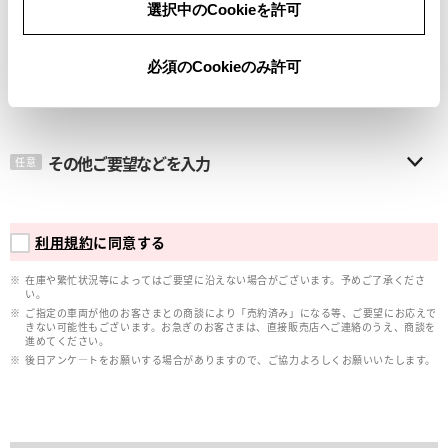
選択中のCookieを許可
メールアドレス
必須
必須のCookieのみ許可
その他ご要望などを入力
任意
利用規約
に同意する
在庫や繁忙状況等によってはご要望に沿えない場合がございます。予めご了承くださ
い。
ご指定の車両が他のお客さまとの商談により「売約済み」になる等、ご要望にお応えで
きない可能性もございます。お急ぎのお客さまは、直接販売店へご連絡のうえ、商談を
進めてください。
後日アンケ―トをお願いする場合がありますので、ご協力よろしくお願いいたします。