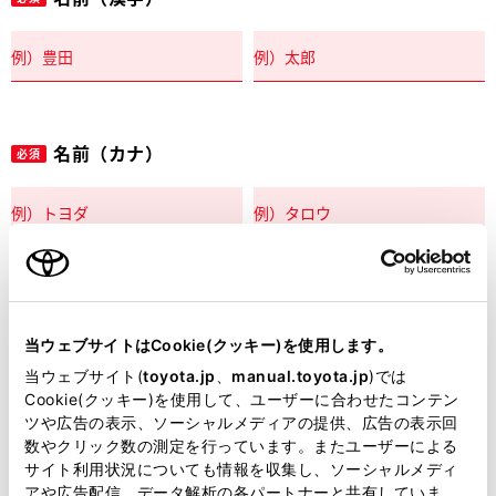
名前（カナ）
必須
郵便番号
必須
当ウェブサイトはCookie(クッキー)を使用します。
住所自動入力
当ウェブサイト(
toyota.jp
、
manual.toyota.jp
)では
Cookie(クッキー)を使用して、ユーザーに合わせたコンテン
都道府県
ツや広告の表示、ソーシャルメディアの提供、広告の表示回
必須
数やクリック数の測定を行っています。またユーザーによる
サイト利用状況についても情報を収集し、ソーシャルメディ
アや広告配信、データ解析の各パートナーと共有していま