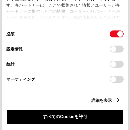
す。各パートナーは、ここで収集された情報とユーザーが各
パートナーに提供した他の情報、ユーザーが各パートナーの
サービスを使用したときに収集した他の情報を組み合わせて
市区町村名
必須
使用することがあります。当ウェブサイトの使用を続行する
同
とCookie(クッキー)に同意したこととなります。
必須
意
の
「すべてのCookieを許可」をクリックすることで、お客様の
選
デバイスにすべてのCookie(クッキー)が保存されることに同
設定情報
択
意したことになります。Cookie(クッキー)のオプトアウト、
丁目番地
必須
設定の変更、同意を撤回したりするにあたっては、当社の
統計
「
Cookie（クッキー）情報の取り扱いについて
」をご覧くだ
さい。
マーケティング
建物名
任意
詳細を表示
すべてのCookieを許可