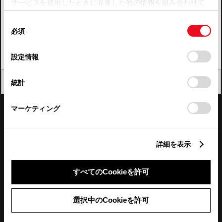
サービスを使用したときに収集した他の情報を組み合わせて
使用することがあります。当ウェブサイトの使用を続行する
四国
同
とCookie(クッキー)に同意したこととなります。
必須
意
九州・沖縄
の
「すべてのCookieを許可」をクリックすることで、お客様の
FAQ・お問い合わせ
選
デバイスにすべてのCookie(クッキー)が保存されることに同
設定情報
択
意したことになります。Cookie(クッキー)のオプトアウト、
設定の変更、同意を撤回したりするにあたっては、当社の
関連サイト
閉じる
統計
「
Cookie（クッキー）情報の取り扱いについて
」をご覧くだ
さい。
関連サービス
マーケティング
公式SNS
詳細を表示
LINE
X
Facebook
YouTube
Instagram
すべてのCookieを許可
トヨタイムズ
選択中のCookieを許可
TOYOTA Mail Magazine