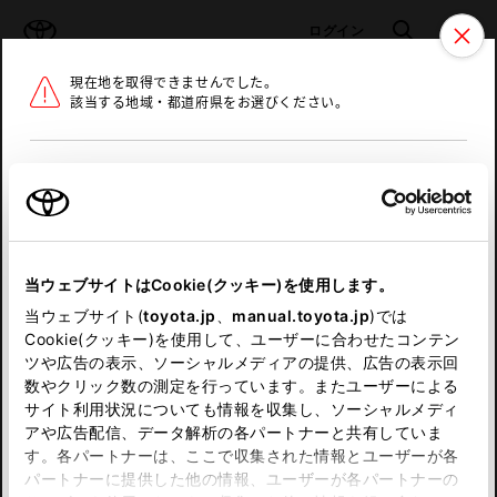
TOYOTA
検索
メニュ
ログイン
現在地を取得できませんでした。
ラインアップ
オーナーサポート
トピックス
該当する地域・都道府県をお選びください。
トヨタ認定中古車
メニュー
北海道
未設定
お気に入り
保存した見積り
閲覧履歴
東北
当ウェブサイトはCookie(クッキー)を使用します。
関東
申し訳ございません。
当ウェブサイト(
toyota.jp
、
manual.toyota.jp
)では
Cookie(クッキー)を使用して、ユーザーに合わせたコンテン
中部
何らかの問題が発生しました。
ツや広告の表示、ソーシャルメディアの提供、広告の表示回
数やクリック数の測定を行っています。またユーザーによる
恐れ入りますが、しばらく経ってから
サイト利用状況についても情報を収集し、ソーシャルメディ
近畿
アや広告配信、データ解析の各パートナーと共有していま
再度、お試し下さい。
す。各パートナーは、ここで収集された情報とユーザーが各
中国
パートナーに提供した他の情報、ユーザーが各パートナーの