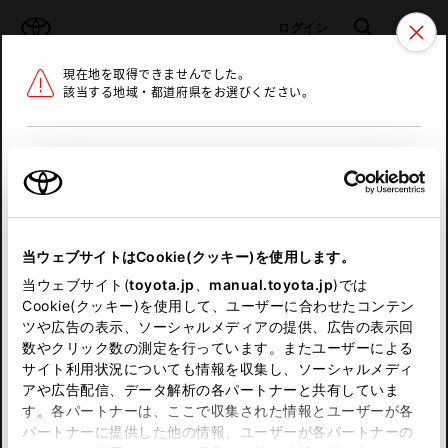
TOYOTA
検索
メニュ
ログイン
現在地を取得できませんでした。
ラインアップ
オーナーサポート
トピックス
該当する地域・都道府県をお選びください。
トヨタ認定中古車
メニュー
北海道
未設定
お気に入り
保存した見積り
閲覧履歴
東北
当ウェブサイトはCookie(クッキー)を使用します。
関東
申し訳ございません。
当ウェブサイト(
toyota.jp
、
manual.toyota.jp
)では
Cookie(クッキー)を使用して、ユーザーに合わせたコンテン
中部
何らかの問題が発生しました。
ツや広告の表示、ソーシャルメディアの提供、広告の表示回
数やクリック数の測定を行っています。またユーザーによる
恐れ入りますが、しばらく経ってから
サイト利用状況についても情報を収集し、ソーシャルメディ
近畿
アや広告配信、データ解析の各パートナーと共有していま
再度、お試し下さい。
す。各パートナーは、ここで収集された情報とユーザーが各
中国
パートナーに提供した他の情報、ユーザーが各パートナーの