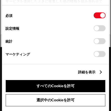
サービスを使用したときに収集した他の情報を組み合わせて
使用することがあります。当ウェブサイトの使用を続行する
四国
同
とCookie(クッキー)に同意したこととなります。
必須
意
九州・沖縄
の
「すべてのCookieを許可」をクリックすることで、お客様の
FAQ・お問い合わせ
選
デバイスにすべてのCookie(クッキー)が保存されることに同
設定情報
択
意したことになります。Cookie(クッキー)のオプトアウト、
設定の変更、同意を撤回したりするにあたっては、当社の
関連サイト
閉じる
統計
「
Cookie（クッキー）情報の取り扱いについて
」をご覧くだ
さい。
関連サービス
マーケティング
公式SNS
詳細を表示
LINE
X
Facebook
YouTube
Instagram
すべてのCookieを許可
トヨタイムズ
選択中のCookieを許可
TOYOTA Mail Magazine