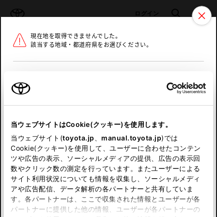
TOYOTA
検索
メニュ
ログイン
現在地を取得できませんでした。
ラインアップ
オーナーサポート
トピックス
該当する地域・都道府県をお選びください。
トヨタ認定中古車
メニュー
北海道
未設定
お気に入り
保存した見積り
閲覧履歴
東北
当ウェブサイトはCookie(クッキー)を使用します。
関東
申し訳ございません。
当ウェブサイト(
toyota.jp
、
manual.toyota.jp
)では
Cookie(クッキー)を使用して、ユーザーに合わせたコンテン
中部
何らかの問題が発生しました。
ツや広告の表示、ソーシャルメディアの提供、広告の表示回
数やクリック数の測定を行っています。またユーザーによる
恐れ入りますが、しばらく経ってから
サイト利用状況についても情報を収集し、ソーシャルメディ
近畿
アや広告配信、データ解析の各パートナーと共有していま
再度、お試し下さい。
す。各パートナーは、ここで収集された情報とユーザーが各
中国
パートナーに提供した他の情報、ユーザーが各パートナーの