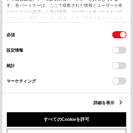
す。各パートナーは、ここで収集された情報とユーザーが各
パートナーに提供した他の情報、ユーザーが各パートナーの
サービスを使用したときに収集した他の情報を組み合わせて
市区町村名
必須
使用することがあります。当ウェブサイトの使用を続行する
同
とCookie(クッキー)に同意したこととなります。
必須
意
の
「すべてのCookieを許可」をクリックすることで、お客様の
選
デバイスにすべてのCookie(クッキー)が保存されることに同
設定情報
択
意したことになります。Cookie(クッキー)のオプトアウト、
丁目番地
必須
設定の変更、同意を撤回したりするにあたっては、当社の
統計
「
Cookie（クッキー）情報の取り扱いについて
」をご覧くだ
さい。
マーケティング
建物名
任意
詳細を表示
すべてのCookieを許可