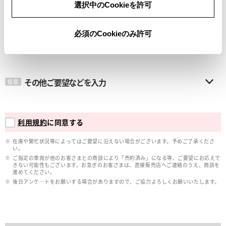
選択中のCookieを許可
メールアドレス
必須
必須のCookieのみ許可
その他ご要望などを入力
任意
利用規約
に同意する
在庫や繁忙状況等によってはご要望に沿えない場合がございます。予めご了承くださ
い。
ご指定の車両が他のお客さまとの商談により「売約済み」になる等、ご要望にお応えで
きない可能性もございます。お急ぎのお客さまは、直接販売店へご連絡のうえ、商談を
進めてください。
後日アンケ―トをお願いする場合がありますので、ご協力よろしくお願いいたします。