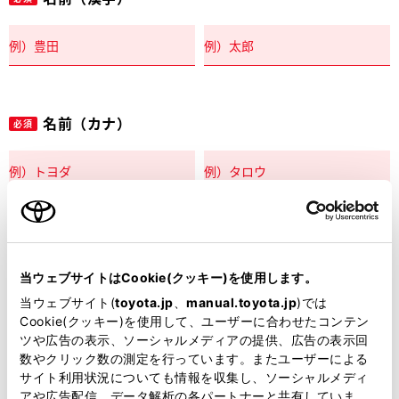
名前（カナ）
必須
郵便番号
必須
当ウェブサイトはCookie(クッキー)を使用します。
住所自動入力
当ウェブサイト(
toyota.jp
、
manual.toyota.jp
)では
Cookie(クッキー)を使用して、ユーザーに合わせたコンテン
都道府県
ツや広告の表示、ソーシャルメディアの提供、広告の表示回
必須
数やクリック数の測定を行っています。またユーザーによる
サイト利用状況についても情報を収集し、ソーシャルメディ
アや広告配信、データ解析の各パートナーと共有していま