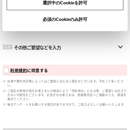
選択中のCookieを許可
メールアドレス
必須
必須のCookieのみ許可
その他ご要望などを入力
任意
利用規約
に同意する
在庫や繁忙状況等によってはご要望に沿えない場合がございます。予めご了承くださ
い。
ご指定の車両が他のお客さまとの商談により「売約済み」になる等、ご要望にお応えで
きない可能性もございます。お急ぎのお客さまは、直接販売店へご連絡のうえ、商談を
進めてください。
後日アンケ―トをお願いする場合がありますので、ご協力よろしくお願いいたします。