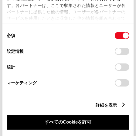
す。各パートナーは、ここで収集された情報とユーザーが各
パートナーに提供した他の情報、ユーザーが各パートナーの
サービスを使用したときに収集した他の情報を組み合わせて
市区町村名
必須
使用することがあります。当ウェブサイトの使用を続行する
同
とCookie(クッキー)に同意したこととなります。
必須
意
の
「すべてのCookieを許可」をクリックすることで、お客様の
選
デバイスにすべてのCookie(クッキー)が保存されることに同
設定情報
択
意したことになります。Cookie(クッキー)のオプトアウト、
丁目番地
必須
設定の変更、同意を撤回したりするにあたっては、当社の
統計
「
Cookie（クッキー）情報の取り扱いについて
」をご覧くだ
さい。
マーケティング
建物名
任意
詳細を表示
すべてのCookieを許可