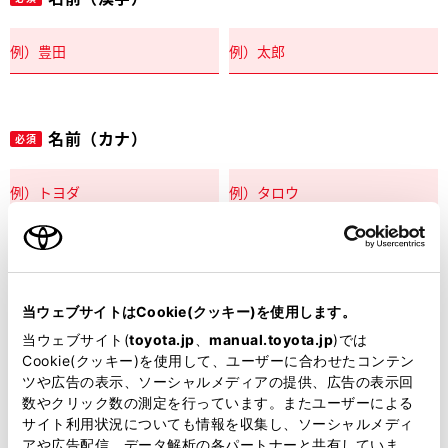
名前（カナ）
必須
郵便番号
必須
当ウェブサイトはCookie(クッキー)を使用します。
住所自動入力
当ウェブサイト(
toyota.jp
、
manual.toyota.jp
)では
Cookie(クッキー)を使用して、ユーザーに合わせたコンテン
都道府県
ツや広告の表示、ソーシャルメディアの提供、広告の表示回
必須
数やクリック数の測定を行っています。またユーザーによる
サイト利用状況についても情報を収集し、ソーシャルメディ
アや広告配信、データ解析の各パートナーと共有していま