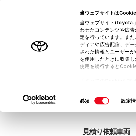
当ウェブサイトはCooki
TOYOTA
当ウェブサイト(
toyota.
わせたコンテンツや広告
色のついた項目
は必須です。
色のついた項目
中古車：見積
定を行っています。また
ディアや広告配信、デー
された情報とユーザーが
を使用したときに収集し
お客さま情報の入力
使用を続行するとCook
「すべてのCookieを
ー)が保存されることに同
「TOYOTAアカウン
更、同意を撤回したりす
同
必須
設定情
て
」をご覧ください。
意
の
選
択
見積り依頼車両