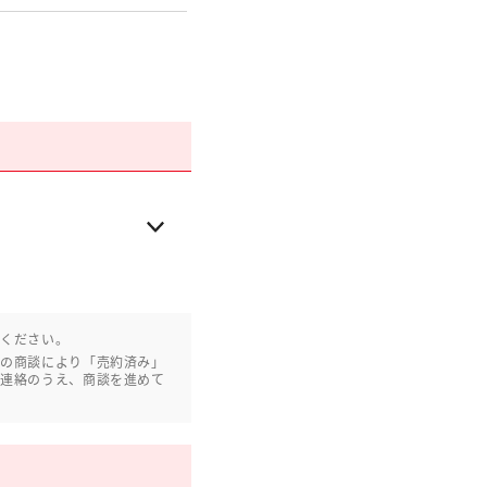
認ください。
との商談により「売約済み」
ご連絡のうえ、商談を進めて