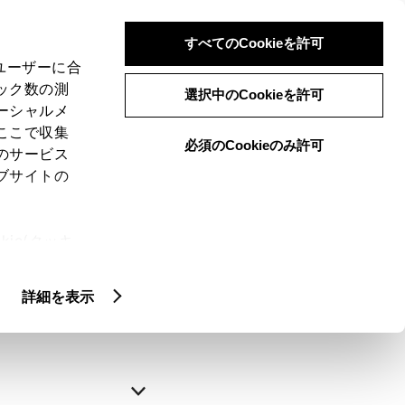
すべてのCookieを許可
、ユーザーに合
ック数の測
選択中のCookieを許可
ーシャルメ
ここで収集
必須のCookieのみ許可
のサービス
ブサイトの
申込みの完了
ie(クッキ
、設定の変
略できます。
扱いについ
詳細を表示
自動入力
新規登録