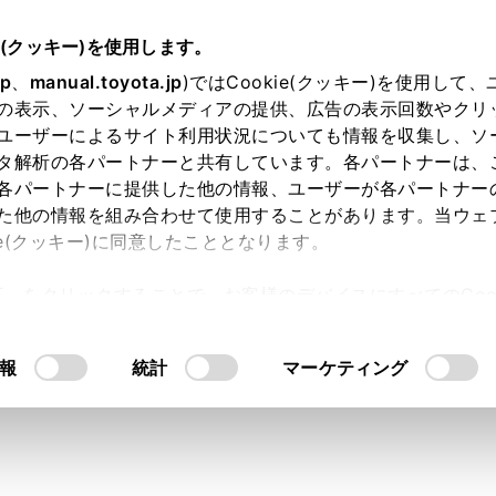
e(クッキー)を使用します。
jp
、
manual.toyota.jp
)ではCookie(クッキー)を使用して
の表示、ソーシャルメディアの提供、広告の表示回数やクリ
り依頼
ユーザーによるサイト利用状況についても情報を収集し、ソ
タ解析の各パートナーと共有しています。各パートナーは、
各パートナーに提供した他の情報、ユーザーが各パートナー
た他の情報を組み合わせて使用することがあります。当ウェ
入力内容のご確認
ie(クッキー)に同意したこととなります。
許可」をクリックすることで、お客様のデバイスにすべてのCook
意したことになります。Cookie(クッキー)のオプトアウト
ト」取得済みの方は、ログインするとお客さま情報の入力を省
るにあたっては、当社の「
Cookie（クッキー）情報の取り
報
統計
マーケティング
ログインして