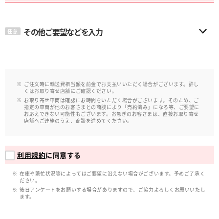
その他ご要望などを入力
任意
ご注文時に輸送費相当額を前金でお支払いいただく場合がございます。詳し
くはお取り寄せ店舗にご確認ください。
お取り寄せ車両は確認にお時間をいただく場合がございます。そのため、ご
指定の車両が他のお客さまとの商談により「売約済み」になる等、ご要望に
お応えできない可能性もございます。お急ぎのお客さまは、直接お取り寄せ
店舗へご連絡のうえ、商談を進めてください。
利用規約
に同意する
在庫や繁忙状況等によってはご要望に沿えない場合がございます。予めご了承く
ださい。
後日アンケ―トをお願いする場合がありますので、ご協力よろしくお願いいたし
ます。