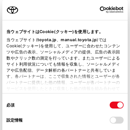
名前（カナ）
必須
当ウェブサイトはCookie(クッキー)を使用します。
当ウェブサイト(
toyota.jp
、
manual.toyota.jp
)では
Cookie(クッキー)を使用して、ユーザーに合わせたコンテン
郵便番号
ツや広告の表示、ソーシャルメディアの提供、広告の表示回
必須
数やクリック数の測定を行っています。またユーザーによる
サイト利用状況についても情報を収集し、ソーシャルメディ
住所自動入力
アや広告配信、データ解析の各パートナーと共有していま
す。各パートナーは、ここで収集された情報とユーザーが各
都道府県
パートナーに提供した他の情報、ユーザーが各パートナーの
必須
サービスを使用したときに収集した他の情報を組み合わせて
使用することがあります。当ウェブサイトの使用を続行する
同
とCookie(クッキー)に同意したこととなります。
必須
意
の
「すべてのCookieを許可」をクリックすることで、お客様の
選
デバイスにすべてのCookie(クッキー)が保存されることに同
設定情報
市区町村名
必須
択
意したことになります。Cookie(クッキー)のオプトアウト、