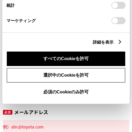
設定の変更、同意を撤回したりするにあたっては、当社の
統計
「
Cookie（クッキー）情報の取り扱いについて
」をご覧くだ
さい。
マーケティング
丁目番地
必須
詳細を表示
すべてのCookieを許可
建物名
任意
選択中のCookieを許可
必須のCookieのみ許可
メールアドレス
必須