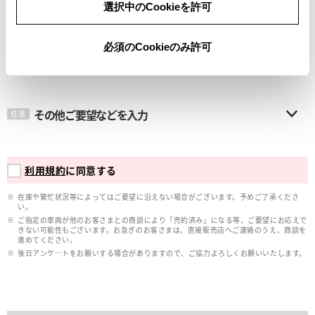
選択中のCookieを許可
メールアドレス
必須
必須のCookieのみ許可
その他ご要望などを入力
任意
利用規約
に同意する
在庫や繁忙状況等によってはご要望に沿えない場合がございます。予めご了承くださ
い。
ご指定の車両が他のお客さまとの商談により「売約済み」になる等、ご要望にお応えで
きない可能性もございます。お急ぎのお客さまは、直接販売店へご連絡のうえ、商談を
進めてください。
後日アンケ―トをお願いする場合がありますので、ご協力よろしくお願いいたします。