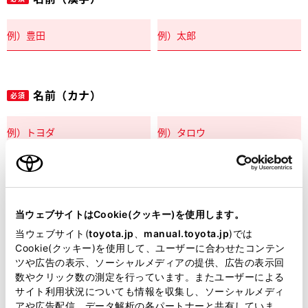
名前（カナ）
必須
郵便番号
必須
当ウェブサイトはCookie(クッキー)を使用します。
住所自動入力
当ウェブサイト(
toyota.jp
、
manual.toyota.jp
)では
Cookie(クッキー)を使用して、ユーザーに合わせたコンテン
都道府県
ツや広告の表示、ソーシャルメディアの提供、広告の表示回
必須
数やクリック数の測定を行っています。またユーザーによる
サイト利用状況についても情報を収集し、ソーシャルメディ
アや広告配信、データ解析の各パートナーと共有していま