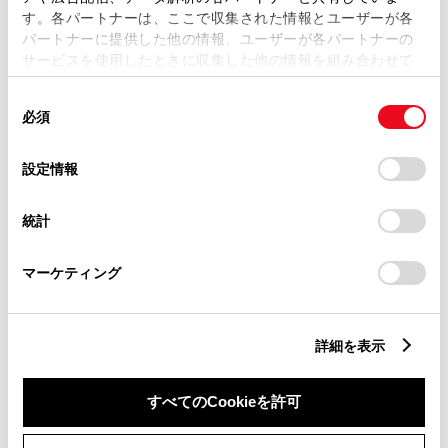
す。各パートナーは、ここで収集された情報とユーザーが各
パートナーに提供した他の情報、ユーザーが各パートナーの
サービスを使用したときに収集した他の情報を組み合わせて
市区町村名
必須
使用することがあります。当ウェブサイトの使用を続行する
同
とCookie(クッキー)に同意したこととなります。
必須
意
の
「すべてのCookieを許可」をクリックすることで、お客様の
選
デバイスにすべてのCookie(クッキー)が保存されることに同
設定情報
択
意したことになります。Cookie(クッキー)のオプトアウト、
丁目番地
必須
設定の変更、同意を撤回したりするにあたっては、当社の
統計
「
Cookie（クッキー）情報の取り扱いについて
」をご覧くだ
さい。
マーケティング
建物名
任意
詳細を表示
すべてのCookieを許可