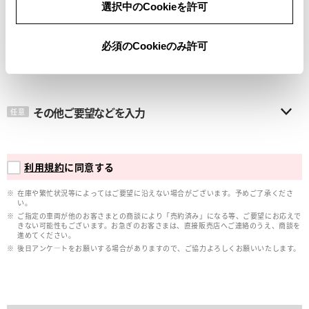
選択中のCookieを許可
メールアドレス
必須
必須のCookieのみ許可
その他ご要望などを入力
任意
利用規約
に同意する
在庫や繁忙状況等によってはご要望に沿えない場合がございます。予めご了承くださ
い。
ご指定の車両が他のお客さまとの商談により「売約済み」になる等、ご要望にお応えで
きない可能性もございます。お急ぎのお客さまは、直接販売店へご連絡のうえ、商談を
進めてください。
後日アンケ―トをお願いする場合がありますので、ご協力よろしくお願いいたします。