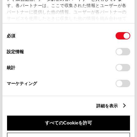
す。各パートナーは、ここで収集された情報とユーザーが各
パートナーに提供した他の情報、ユーザーが各パートナーの
サービスを使用したときに収集した他の情報を組み合わせて
市区町村名
必須
使用することがあります。当ウェブサイトの使用を続行する
同
とCookie(クッキー)に同意したこととなります。
必須
意
の
「すべてのCookieを許可」をクリックすることで、お客様の
選
デバイスにすべてのCookie(クッキー)が保存されることに同
設定情報
択
意したことになります。Cookie(クッキー)のオプトアウト、
丁目番地
必須
設定の変更、同意を撤回したりするにあたっては、当社の
統計
「
Cookie（クッキー）情報の取り扱いについて
」をご覧くだ
さい。
マーケティング
建物名
任意
詳細を表示
すべてのCookieを許可