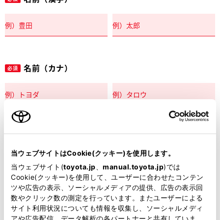
名前（カナ）
必須
郵便番号
必須
当ウェブサイトはCookie(クッキー)を使用します。
住所自動入力
当ウェブサイト(
toyota.jp
、
manual.toyota.jp
)では
Cookie(クッキー)を使用して、ユーザーに合わせたコンテン
都道府県
ツや広告の表示、ソーシャルメディアの提供、広告の表示回
必須
数やクリック数の測定を行っています。またユーザーによる
サイト利用状況についても情報を収集し、ソーシャルメディ
アや広告配信、データ解析の各パートナーと共有していま