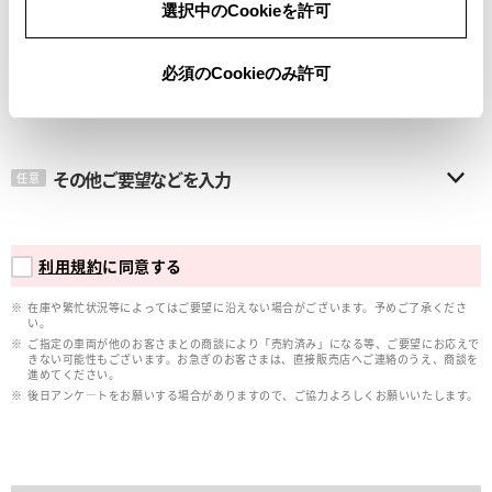
選択中のCookieを許可
メールアドレス
必須
必須のCookieのみ許可
その他ご要望などを入力
任意
利用規約
に同意する
在庫や繁忙状況等によってはご要望に沿えない場合がございます。予めご了承くださ
い。
ご指定の車両が他のお客さまとの商談により「売約済み」になる等、ご要望にお応えで
きない可能性もございます。お急ぎのお客さまは、直接販売店へご連絡のうえ、商談を
進めてください。
後日アンケ―トをお願いする場合がありますので、ご協力よろしくお願いいたします。