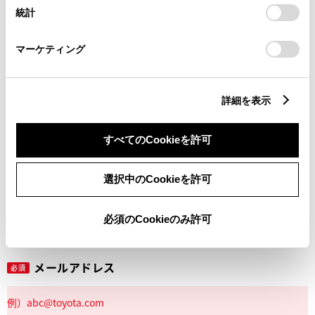
設定の変更、同意を撤回したりするにあたっては、当社の
統計
「
Cookie（クッキー）情報の取り扱いについて
」をご覧くだ
さい。
マーケティング
丁目番地
必須
詳細を表示
すべてのCookieを許可
建物名
任意
選択中のCookieを許可
必須のCookieのみ許可
メールアドレス
必須