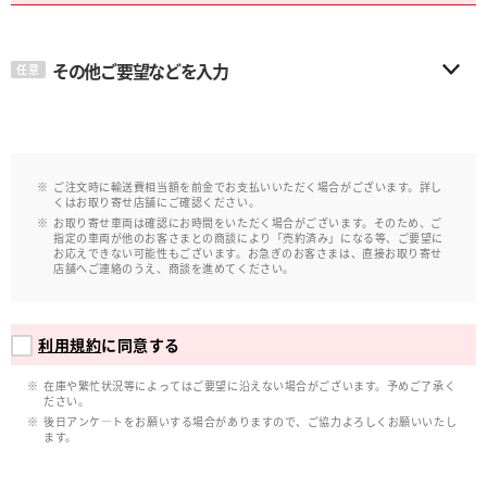
その他ご要望などを入力
任意
ご注文時に輸送費相当額を前金でお支払いいただく場合がございます。詳し
くはお取り寄せ店舗にご確認ください。
お取り寄せ車両は確認にお時間をいただく場合がございます。そのため、ご
指定の車両が他のお客さまとの商談により「売約済み」になる等、ご要望に
お応えできない可能性もございます。お急ぎのお客さまは、直接お取り寄せ
店舗へご連絡のうえ、商談を進めてください。
利用規約
に同意する
在庫や繁忙状況等によってはご要望に沿えない場合がございます。予めご了承く
ださい。
後日アンケ―トをお願いする場合がありますので、ご協力よろしくお願いいたし
ます。