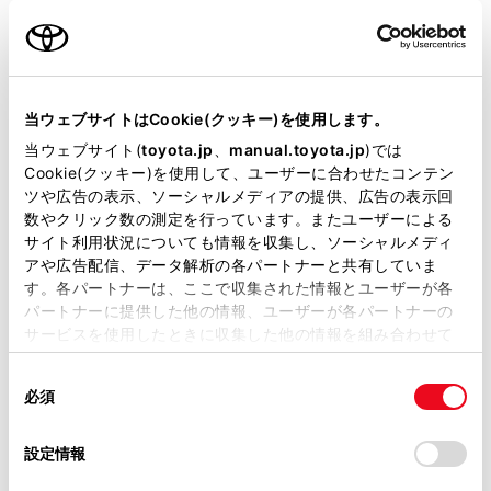
名前（カナ）
必須
当ウェブサイトはCookie(クッキー)を使用します。
当ウェブサイト(
toyota.jp
、
manual.toyota.jp
)では
Cookie(クッキー)を使用して、ユーザーに合わせたコンテン
郵便番号
ツや広告の表示、ソーシャルメディアの提供、広告の表示回
必須
数やクリック数の測定を行っています。またユーザーによる
サイト利用状況についても情報を収集し、ソーシャルメディ
住所自動入力
アや広告配信、データ解析の各パートナーと共有していま
す。各パートナーは、ここで収集された情報とユーザーが各
都道府県
パートナーに提供した他の情報、ユーザーが各パートナーの
必須
サービスを使用したときに収集した他の情報を組み合わせて
使用することがあります。当ウェブサイトの使用を続行する
同
とCookie(クッキー)に同意したこととなります。
必須
意
の
「すべてのCookieを許可」をクリックすることで、お客様の
選
デバイスにすべてのCookie(クッキー)が保存されることに同
設定情報
市区町村名
必須
択
意したことになります。Cookie(クッキー)のオプトアウト、