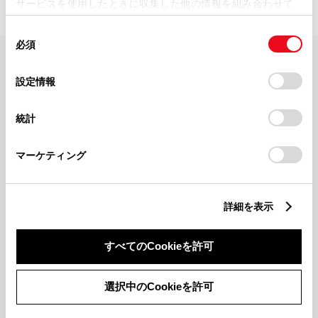
サービスを使用したときに収集した他の情報を組み合わせて
使用することがあります。当ウェブサイトの使用を続行する
同
とCookie(クッキー)に同意したこととなります。
必須
意
の
「すべてのCookieを許可」をクリックすることで、お客様の
FAQ・お問い合わせ
選
デバイスにすべてのCookie(クッキー)が保存されることに同
設定情報
択
意したことになります。Cookie(クッキー)のオプトアウト、
設定の変更、同意を撤回したりするにあたっては、当社の
関連サイト
統計
「
Cookie（クッキー）情報の取り扱いについて
」をご覧くだ
さい。
関連サービス
マーケティング
公式SNS
詳細を表示
LINE
X
Facebook
YouTube
Instagram
すべてのCookieを許可
トヨタイムズ
選択中のCookieを許可
TOYOTA Mail Magazine