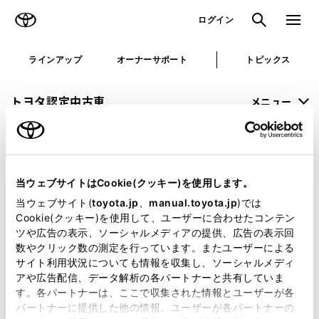
TOYOTA
検索
メニュ
ログイン
ラインアップ
オーナーサポート
トピックス
トヨタ認定中古車
メニュー
未設定
お気に入り
保存した見積り
閲覧履歴
当ウェブサイトはCookie(クッキー)を使用します。
申し訳ございません。
当ウェブサイト(
toyota.jp
、
manual.toyota.jp
)では
Cookie(クッキー)を使用して、ユーザーに合わせたコンテン
何らかの問題が発生しました。
ツや広告の表示、ソーシャルメディアの提供、広告の表示回
数やクリック数の測定を行っています。またユーザーによる
恐れ入りますが、しばらく経ってから
サイト利用状況についても情報を収集し、ソーシャルメディ
アや広告配信、データ解析の各パートナーと共有していま
再度、お試し下さい。
す。各パートナーは、ここで収集された情報とユーザーが各
パートナーに提供した他の情報、ユーザーが各パートナーの