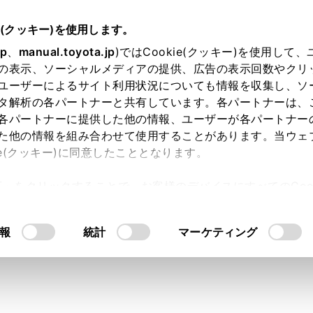
e(クッキー)を使用します。
jp
、
manual.toyota.jp
)ではCookie(クッキー)を使用して
の表示、ソーシャルメディアの提供、広告の表示回数やクリ
り依頼
ユーザーによるサイト利用状況についても情報を収集し、ソ
タ解析の各パートナーと共有しています。各パートナーは、
各パートナーに提供した他の情報、ユーザーが各パートナー
た他の情報を組み合わせて使用することがあります。当ウェ
入力内容のご確認
ie(クッキー)に同意したこととなります。
許可」をクリックすることで、お客様のデバイスにすべてのCook
意したことになります。Cookie(クッキー)のオプトアウト
ト」取得済みの方は、ログインするとお客さま情報の入力を省
るにあたっては、当社の「
Cookie（クッキー）情報の取り
報
統計
マーケティング
ログインして