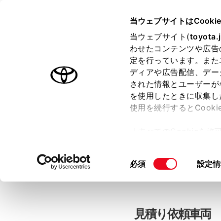
当ウェブサイトはCooki
TOYOTA
当ウェブサイト(
toyota.
わせたコンテンツや広告
色のついた項目
は必須です。
色のついた項目
中古車：見積
定を行っています。また
ディアや広告配信、デー
された情報とユーザーが
を使用したときに収集し
お客さま情報の入力
使用を続行するとCook
「すべてのCookieを
ー)が保存されることに同
「TOYOTAアカウン
更、同意を撤回したりす
同
必須
設定情
て
」をご覧ください。
意
の
選
択
見積り依頼車両