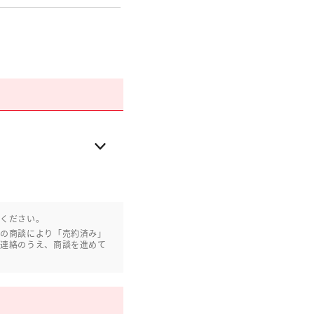
認ください。
との商談により「売約済み」
ご連絡のうえ、商談を進めて