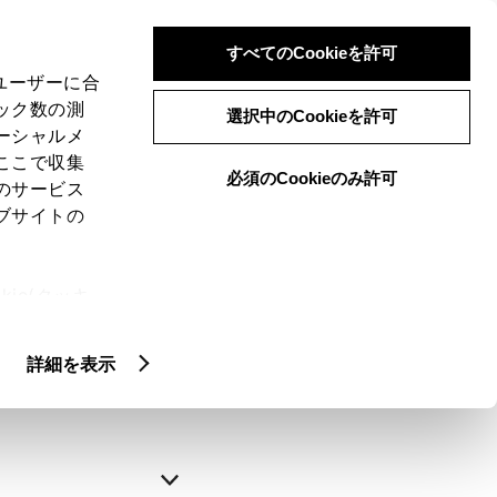
すべてのCookieを許可
、ユーザーに合
ック数の測
選択中のCookieを許可
ーシャルメ
ここで収集
必須のCookieのみ許可
のサービス
ブサイトの
申込みの完了
ie(クッキ
、設定の変
略できます。
扱いについ
詳細を表示
自動入力
新規登録