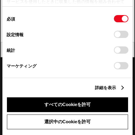
サービスを使用したときに収集した他の情報を組み合わせて
使用することがあります。当ウェブサイトの使用を続行する
四国
同
とCookie(クッキー)に同意したこととなります。
必須
意
九州・沖縄
の
「すべてのCookieを許可」をクリックすることで、お客様の
FAQ・お問い合わせ
選
デバイスにすべてのCookie(クッキー)が保存されることに同
設定情報
択
意したことになります。Cookie(クッキー)のオプトアウト、
設定の変更、同意を撤回したりするにあたっては、当社の
関連サイト
閉じる
統計
「
Cookie（クッキー）情報の取り扱いについて
」をご覧くだ
さい。
関連サービス
マーケティング
公式SNS
詳細を表示
LINE
X
Facebook
YouTube
Instagram
すべてのCookieを許可
トヨタイムズ
選択中のCookieを許可
TOYOTA Mail Magazine