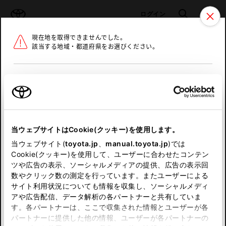
TOYOTA
検索
メニュ
ログイン
現在地を取得できませんでした。
ラインアップ
オーナーサポート
トピックス
該当する地域・都道府県をお選びください。
トヨタ認定中古車
メニュー
北海道
未設定
お気に入り
保存した見積り
閲覧履歴
東北
当ウェブサイトはCookie(クッキー)を使用します。
関東
申し訳ございません。
当ウェブサイト(
toyota.jp
、
manual.toyota.jp
)では
Cookie(クッキー)を使用して、ユーザーに合わせたコンテン
中部
何らかの問題が発生しました。
ツや広告の表示、ソーシャルメディアの提供、広告の表示回
数やクリック数の測定を行っています。またユーザーによる
恐れ入りますが、しばらく経ってから
サイト利用状況についても情報を収集し、ソーシャルメディ
近畿
アや広告配信、データ解析の各パートナーと共有していま
再度、お試し下さい。
す。各パートナーは、ここで収集された情報とユーザーが各
中国
パートナーに提供した他の情報、ユーザーが各パートナーの