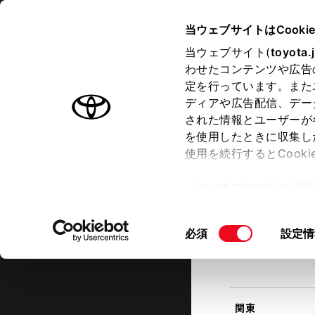
TOYOTA
当ウェブサイトはCooki
当ウェブサイト(
toyota.
わせたコンテンツや広告
ラインアップ
オーナーサポート
トピックス
定を行っています。また
現在地
ディアや広告配信、デー
トヨタ認定中古車
該当す
された情報とユーザーが
を使用したときに収集し
中古車を探す
トヨタ認定中古車の魅力
3つの買
使用を続行するとCook
北海道
「すべてのCookieを
ー)が保存されることに同
更、同意を撤回したりす
同
必須
設定情
て
」をご覧ください。
東北
意
の
選
択
関東