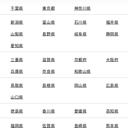
千葉県
東京都
神奈川県
新潟県
富山県
石川県
福井県
山梨県
長野県
岐阜県
静岡県
関連サービス
愛知県
ト
GAZOO
KINTO
三重県
トヨタ中古車オンラインストア
滋賀県
京都府
TOYOTA SHARE
大阪府
ng
クルマ買取
法人向けカーリー
兵庫県
奈良県
和歌山県
トヨタレンタカー
トヨタのau/UQ
鳥取県
島根県
岡山県
広島県
山口県
徳島県
香川県
愛媛県
高知県
TAアカウント利用規約
反社会的勢力に対する基本方針
企業情報
リコール情報
福岡県
佐賀県
長崎県
熊本県
SERVED.