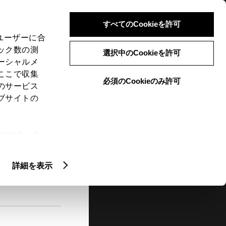
検索
メニュー
ログイン
すべてのCookieを許可
、ユーザーに合
ック数の測
選択中のCookieを許可
ーシャルメ
ここで収集
必須のCookieのみ許可
メニュー
のサービス
ブサイトの
閲覧履歴
お住まいの地域
未設定
ie(クッキ
、設定の変
扱いについ
詳細を表示