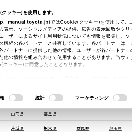
e(クッキー)を使用します。
jp
、
manual.toyota.jp
)ではCookie(クッキー)を使用して
の表示、ソーシャルメディアの提供、広告の表示回数やクリ
ユーザーによるサイト利用状況についても情報を収集し、ソ
を取得できませんでした。
タ解析の各パートナーと共有しています。各パートナーは、
る地域・都道府県をお選びください。
各パートナーに提供した他の情報、ユーザーが各パートナー
た他の情報を組み合わせて使用することがあります。当ウェ
い方
オンライン購入
お気に入り
保存した見積り
ie(クッキー)に同意したこととなります。
旭川
釧路
札幌
帯広
許可」をクリックすることで、お客様のデバイスにすべてのCook
函館
北見
室蘭、苫小
意したことになります。Cookie(クッキー)のオプトアウト
牧、
ひだか
るにあたっては、当社の「
Cookie（クッキー）情報の取り
報
統計
マーケティング
申し訳ございません。
青森県
岩手県
宮城県
秋田県
何らかの問題が発生しました。
山形県
福島県
茨城県
栃木県
群馬県
埼玉県
恐れ入りますが、しばらく経ってから
再度、お試し下さい。