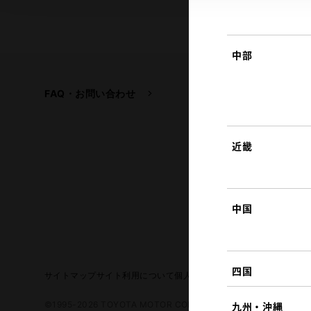
中部
FAQ・お問い合わせ
関連サイト
トヨタ自動車企業サイ
トヨタイムズ
近畿
TOYOTA GAZOO Raci
中国
四国
サイトマップ
サイト利用について
個人情報の取扱いについて
TOYO
©1995-2026 TOYOTA MOTOR CORPORATION. ALL RIGHTS RE
九州・沖縄