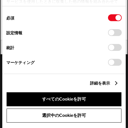
サービスを使用したときに収集した他の情報を組み合わせて
使用することがあります。当ウェブサイトの使用を続行する
四国
同
とCookie(クッキー)に同意したこととなります。
必須
意
九州・沖縄
の
「すべてのCookieを許可」をクリックすることで、お客様の
FAQ・お問い合わせ
選
デバイスにすべてのCookie(クッキー)が保存されることに同
設定情報
択
意したことになります。Cookie(クッキー)のオプトアウト、
設定の変更、同意を撤回したりするにあたっては、当社の
関連サイト
閉じる
統計
「
Cookie（クッキー）情報の取り扱いについて
」をご覧くだ
さい。
関連サービス
マーケティング
公式SNS
詳細を表示
LINE
X
Facebook
YouTube
Instagram
すべてのCookieを許可
トヨタイムズ
選択中のCookieを許可
TOYOTA Mail Magazine