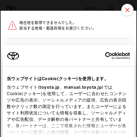
TOYOTA
検索
メニュ
ログイン
現在地を取得できませんでした。
ラインアップ
オーナーサポート
トピックス
該当する地域・都道府県をお選びください。
トヨタ認定中古車
メニュー
北海道
未設定
お気に入り
保存した見積り
閲覧履歴
東北
当ウェブサイトはCookie(クッキー)を使用します。
関東
申し訳ございません。
当ウェブサイト(
toyota.jp
、
manual.toyota.jp
)では
Cookie(クッキー)を使用して、ユーザーに合わせたコンテン
中部
何らかの問題が発生しました。
ツや広告の表示、ソーシャルメディアの提供、広告の表示回
数やクリック数の測定を行っています。またユーザーによる
恐れ入りますが、しばらく経ってから
サイト利用状況についても情報を収集し、ソーシャルメディ
近畿
アや広告配信、データ解析の各パートナーと共有していま
再度、お試し下さい。
す。各パートナーは、ここで収集された情報とユーザーが各
中国
パートナーに提供した他の情報、ユーザーが各パートナーの