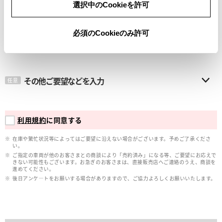
選択中のCookieを許可
メールアドレス
必須
必須のCookieのみ許可
その他ご要望などを入力
任意
利用規約
に同意する
在庫や繁忙状況等によってはご要望に沿えない場合がございます。予めご了承くださ
い。
ご指定の車両が他のお客さまとの商談により「売約済み」になる等、ご要望にお応えで
きない可能性もございます。お急ぎのお客さまは、直接販売店へご連絡のうえ、商談を
進めてください。
後日アンケ―トをお願いする場合がありますので、ご協力よろしくお願いいたします。