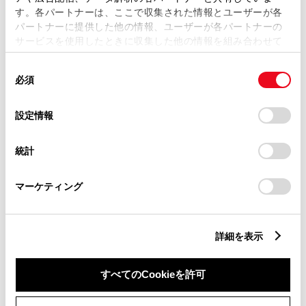
す。各パートナーは、ここで収集された情報とユーザーが各
パートナーに提供した他の情報、ユーザーが各パートナーの
サービスを使用したときに収集した他の情報を組み合わせて
市区町村名
必須
使用することがあります。当ウェブサイトの使用を続行する
同
とCookie(クッキー)に同意したこととなります。
必須
意
の
「すべてのCookieを許可」をクリックすることで、お客様の
選
デバイスにすべてのCookie(クッキー)が保存されることに同
設定情報
択
意したことになります。Cookie(クッキー)のオプトアウト、
丁目番地
必須
設定の変更、同意を撤回したりするにあたっては、当社の
統計
「
Cookie（クッキー）情報の取り扱いについて
」をご覧くだ
さい。
マーケティング
建物名
任意
詳細を表示
すべてのCookieを許可