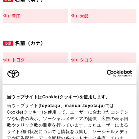
名前（カナ）
必須
郵便番号
必須
当ウェブサイトはCookie(クッキー)を使用します。
住所自動入力
当ウェブサイト(
toyota.jp
、
manual.toyota.jp
)では
Cookie(クッキー)を使用して、ユーザーに合わせたコンテン
都道府県
ツや広告の表示、ソーシャルメディアの提供、広告の表示回
必須
数やクリック数の測定を行っています。またユーザーによる
サイト利用状況についても情報を収集し、ソーシャルメディ
アや広告配信、データ解析の各パートナーと共有していま