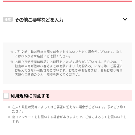
その他ご要望などを入力
任意
ご注文時に輸送費相当額を前金でお支払いいただく場合がございます。詳し
くはお取り寄せ店舗にご確認ください。
お取り寄せ車両は確認にお時間をいただく場合がございます。そのため、ご
指定の車両が他のお客さまとの商談により「売約済み」になる等、ご要望に
お応えできない可能性もございます。お急ぎのお客さまは、直接お取り寄せ
店舗へご連絡のうえ、商談を進めてください。
利用規約
に同意する
在庫や繁忙状況等によってはご要望に沿えない場合がございます。予めご了承く
ださい。
後日アンケ―トをお願いする場合がありますので、ご協力よろしくお願いいたし
ます。