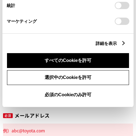
設定の変更、同意を撤回したりするにあたっては、当社の
統計
「
Cookie（クッキー）情報の取り扱いについて
」をご覧くだ
さい。
マーケティング
丁目番地
必須
詳細を表示
すべてのCookieを許可
建物名
任意
選択中のCookieを許可
必須のCookieのみ許可
メールアドレス
必須