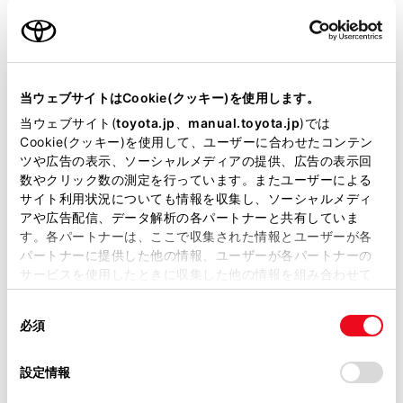
名前（カナ）
必須
当ウェブサイトはCookie(クッキー)を使用します。
当ウェブサイト(
toyota.jp
、
manual.toyota.jp
)では
Cookie(クッキー)を使用して、ユーザーに合わせたコンテン
郵便番号
ツや広告の表示、ソーシャルメディアの提供、広告の表示回
必須
数やクリック数の測定を行っています。またユーザーによる
サイト利用状況についても情報を収集し、ソーシャルメディ
住所自動入力
アや広告配信、データ解析の各パートナーと共有していま
す。各パートナーは、ここで収集された情報とユーザーが各
都道府県
パートナーに提供した他の情報、ユーザーが各パートナーの
必須
サービスを使用したときに収集した他の情報を組み合わせて
使用することがあります。当ウェブサイトの使用を続行する
同
とCookie(クッキー)に同意したこととなります。
必須
意
の
「すべてのCookieを許可」をクリックすることで、お客様の
選
デバイスにすべてのCookie(クッキー)が保存されることに同
設定情報
市区町村名
必須
択
意したことになります。Cookie(クッキー)のオプトアウト、