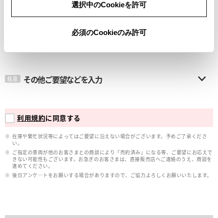
選択中のCookieを許可
メールアドレス
必須
必須のCookieのみ許可
その他ご要望などを入力
任意
利用規約
に同意する
在庫や繁忙状況等によってはご要望に沿えない場合がございます。予めご了承くださ
い。
ご指定の車両が他のお客さまとの商談により「売約済み」になる等、ご要望にお応えで
きない可能性もございます。お急ぎのお客さまは、直接販売店へご連絡のうえ、商談を
進めてください。
後日アンケ―トをお願いする場合がありますので、ご協力よろしくお願いいたします。