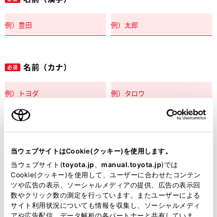
名前（カナ）
必須
郵便番号
必須
当ウェブサイトはCookie(クッキー)を使用します。
住所自動入力
当ウェブサイト(
toyota.jp
、
manual.toyota.jp
)では
Cookie(クッキー)を使用して、ユーザーに合わせたコンテン
都道府県
ツや広告の表示、ソーシャルメディアの提供、広告の表示回
必須
数やクリック数の測定を行っています。またユーザーによる
サイト利用状況についても情報を収集し、ソーシャルメディ
アや広告配信、データ解析の各パートナーと共有していま