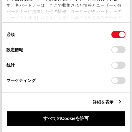
す。各パートナーは、ここで収集された情報とユーザーが各
パートナーに提供した他の情報、ユーザーが各パートナーの
サービスを使用したときに収集した他の情報を組み合わせて
市区町村名
必須
使用することがあります。当ウェブサイトの使用を続行する
同
とCookie(クッキー)に同意したこととなります。
必須
意
の
「すべてのCookieを許可」をクリックすることで、お客様の
選
デバイスにすべてのCookie(クッキー)が保存されることに同
設定情報
択
意したことになります。Cookie(クッキー)のオプトアウト、
丁目番地
必須
設定の変更、同意を撤回したりするにあたっては、当社の
統計
「
Cookie（クッキー）情報の取り扱いについて
」をご覧くだ
さい。
マーケティング
建物名
任意
詳細を表示
すべてのCookieを許可