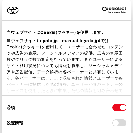
名前（カナ）
必須
当ウェブサイトはCookie(クッキー)を使用します。
当ウェブサイト(
toyota.jp
、
manual.toyota.jp
)では
Cookie(クッキー)を使用して、ユーザーに合わせたコンテン
郵便番号
ツや広告の表示、ソーシャルメディアの提供、広告の表示回
必須
数やクリック数の測定を行っています。またユーザーによる
サイト利用状況についても情報を収集し、ソーシャルメディ
住所自動入力
アや広告配信、データ解析の各パートナーと共有していま
す。各パートナーは、ここで収集された情報とユーザーが各
都道府県
パートナーに提供した他の情報、ユーザーが各パートナーの
必須
サービスを使用したときに収集した他の情報を組み合わせて
使用することがあります。当ウェブサイトの使用を続行する
同
とCookie(クッキー)に同意したこととなります。
必須
意
の
「すべてのCookieを許可」をクリックすることで、お客様の
選
デバイスにすべてのCookie(クッキー)が保存されることに同
設定情報
市区町村名
必須
択
意したことになります。Cookie(クッキー)のオプトアウト、