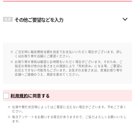
その他ご要望などを入力
任意
ご注文時に輸送費相当額を前金でお支払いいただく場合がございます。詳し
くはお取り寄せ店舗にご確認ください。
お取り寄せ車両は確認にお時間をいただく場合がございます。そのため、ご
指定の車両が他のお客さまとの商談により「売約済み」になる等、ご要望に
お応えできない可能性もございます。お急ぎのお客さまは、直接お取り寄せ
店舗へご連絡のうえ、商談を進めてください。
利用規約
に同意する
在庫や繁忙状況等によってはご要望に沿えない場合がございます。予めご了承く
ださい。
後日アンケ―トをお願いする場合がありますので、ご協力よろしくお願いいたし
ます。