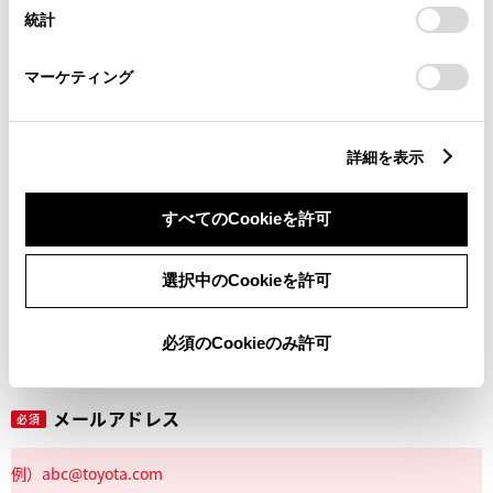
設定の変更、同意を撤回したりするにあたっては、当社の
統計
「
Cookie（クッキー）情報の取り扱いについて
」をご覧くだ
さい。
マーケティング
丁目番地
必須
詳細を表示
すべてのCookieを許可
建物名
任意
選択中のCookieを許可
必須のCookieのみ許可
メールアドレス
必須