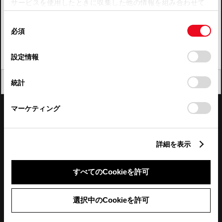
サービスを使用したときに収集した他の情報を組み合わせて
使用することがあります。当ウェブサイトの使用を続行する
四国
同
とCookie(クッキー)に同意したこととなります。
必須
意
九州・沖縄
の
「すべてのCookieを許可」をクリックすることで、お客様の
FAQ・お問い合わせ
選
デバイスにすべてのCookie(クッキー)が保存されることに同
設定情報
択
意したことになります。Cookie(クッキー)のオプトアウト、
設定の変更、同意を撤回したりするにあたっては、当社の
関連サイト
閉じる
統計
「
Cookie（クッキー）情報の取り扱いについて
」をご覧くだ
さい。
関連サービス
マーケティング
公式SNS
詳細を表示
LINE
X
Facebook
YouTube
Instagram
すべてのCookieを許可
トヨタイムズ
選択中のCookieを許可
TOYOTA Mail Magazine