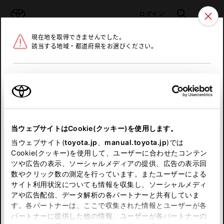
TOYOTA
検索
メニュ
ログイン
現在地を取得できませんでした。
ラインアップ
オーナーサポート
トピックス
該当する地域・都道府県をお選びください。
トヨタ認定中古車
メニュー
北海道
未設定
お気に入り
保存した見積り
閲覧履歴
東北
当ウェブサイトはCookie(クッキー)を使用します。
関東
申し訳ございません。
当ウェブサイト(
toyota.jp
、
manual.toyota.jp
)では
Cookie(クッキー)を使用して、ユーザーに合わせたコンテン
中部
何らかの問題が発生しました。
ツや広告の表示、ソーシャルメディアの提供、広告の表示回
数やクリック数の測定を行っています。またユーザーによる
恐れ入りますが、しばらく経ってから
サイト利用状況についても情報を収集し、ソーシャルメディ
近畿
アや広告配信、データ解析の各パートナーと共有していま
再度、お試し下さい。
す。各パートナーは、ここで収集された情報とユーザーが各
中国
パートナーに提供した他の情報、ユーザーが各パートナーの