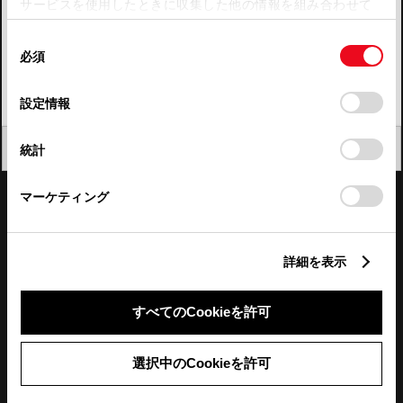
サービスを使用したときに収集した他の情報を組み合わせて
使用することがあります。当ウェブサイトの使用を続行する
四国
同
とCookie(クッキー)に同意したこととなります。
必須
意
九州・沖縄
の
「すべてのCookieを許可」をクリックすることで、お客様の
FAQ・お問い合わせ
選
デバイスにすべてのCookie(クッキー)が保存されることに同
設定情報
択
意したことになります。Cookie(クッキー)のオプトアウト、
設定の変更、同意を撤回したりするにあたっては、当社の
関連サイト
閉じる
統計
「
Cookie（クッキー）情報の取り扱いについて
」をご覧くだ
さい。
関連サービス
マーケティング
公式SNS
詳細を表示
LINE
X
Facebook
YouTube
Instagram
すべてのCookieを許可
トヨタイムズ
選択中のCookieを許可
TOYOTA Mail Magazine