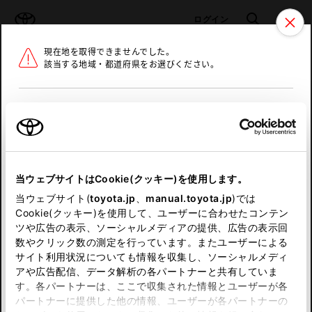
TOYOTA
検索
メニュ
ログイン
現在地を取得できませんでした。
ラインアップ
オーナーサポート
トピックス
該当する地域・都道府県をお選びください。
トヨタ認定中古車
メニュー
北海道
未設定
お気に入り
保存した見積り
閲覧履歴
東北
当ウェブサイトはCookie(クッキー)を使用します。
関東
申し訳ございません。
当ウェブサイト(
toyota.jp
、
manual.toyota.jp
)では
Cookie(クッキー)を使用して、ユーザーに合わせたコンテン
中部
何らかの問題が発生しました。
ツや広告の表示、ソーシャルメディアの提供、広告の表示回
数やクリック数の測定を行っています。またユーザーによる
恐れ入りますが、しばらく経ってから
サイト利用状況についても情報を収集し、ソーシャルメディ
近畿
アや広告配信、データ解析の各パートナーと共有していま
再度、お試し下さい。
す。各パートナーは、ここで収集された情報とユーザーが各
中国
パートナーに提供した他の情報、ユーザーが各パートナーの