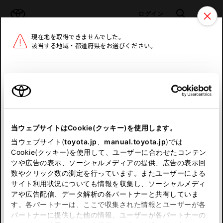
TOYOTA
検索
メニュ
ログイン
現在地を取得できませんでした。
ラインアップ
オーナーサポート
トピックス
該当する地域・都道府県をお選びください。
トヨタ認定中古車
メニュー
北海道
未設定
お気に入り
保存した見積り
閲覧履歴
東北
当ウェブサイトはCookie(クッキー)を使用します。
関東
申し訳ございません。
当ウェブサイト(
toyota.jp
、
manual.toyota.jp
)では
Cookie(クッキー)を使用して、ユーザーに合わせたコンテン
中部
何らかの問題が発生しました。
ツや広告の表示、ソーシャルメディアの提供、広告の表示回
数やクリック数の測定を行っています。またユーザーによる
恐れ入りますが、しばらく経ってから
サイト利用状況についても情報を収集し、ソーシャルメディ
近畿
アや広告配信、データ解析の各パートナーと共有していま
再度、お試し下さい。
す。各パートナーは、ここで収集された情報とユーザーが各
中国
パートナーに提供した他の情報、ユーザーが各パートナーの