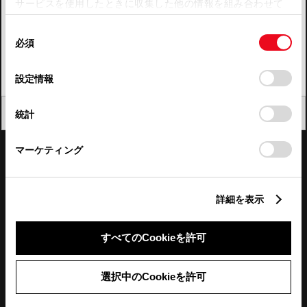
サービスを使用したときに収集した他の情報を組み合わせて
使用することがあります。当ウェブサイトの使用を続行する
四国
同
とCookie(クッキー)に同意したこととなります。
必須
意
九州・沖縄
の
「すべてのCookieを許可」をクリックすることで、お客様の
FAQ・お問い合わせ
選
デバイスにすべてのCookie(クッキー)が保存されることに同
設定情報
択
意したことになります。Cookie(クッキー)のオプトアウト、
設定の変更、同意を撤回したりするにあたっては、当社の
関連サイト
閉じる
統計
「
Cookie（クッキー）情報の取り扱いについて
」をご覧くだ
さい。
関連サービス
マーケティング
公式SNS
詳細を表示
LINE
X
Facebook
YouTube
Instagram
すべてのCookieを許可
トヨタイムズ
選択中のCookieを許可
TOYOTA Mail Magazine