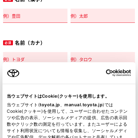
名前（カナ）
必須
郵便番号
必須
当ウェブサイトはCookie(クッキー)を使用します。
住所自動入力
当ウェブサイト(
toyota.jp
、
manual.toyota.jp
)では
Cookie(クッキー)を使用して、ユーザーに合わせたコンテン
都道府県
ツや広告の表示、ソーシャルメディアの提供、広告の表示回
必須
数やクリック数の測定を行っています。またユーザーによる
サイト利用状況についても情報を収集し、ソーシャルメディ
アや広告配信、データ解析の各パートナーと共有していま