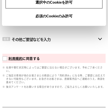
選択中のCookieを許可
メールアドレス
必須
必須のCookieのみ許可
その他ご要望などを入力
任意
利用規約
に同意する
在庫や繁忙状況等によってはご要望に沿えない場合がございます。予めご了承くださ
い。
ご指定の車両が他のお客さまとの商談により「売約済み」になる等、ご要望にお応えで
きない可能性もございます。お急ぎのお客さまは、直接販売店へご連絡のうえ、商談を
進めてください。
後日アンケ―トをお願いする場合がありますので、ご協力よろしくお願いいたします。