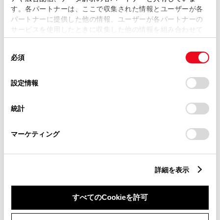
す。各パートナーは、ここで収集された情報とユーザーが各
パートナーに提供した他の情報、ユーザーが各パートナーの
サービスを使用したときに収集した他の情報を組み合わせて
市区町村名
必須
使用することがあります。当ウェブサイトの使用を続行する
同
とCookie(クッキー)に同意したこととなります。
必須
意
の
「すべてのCookieを許可」をクリックすることで、お客様の
選
デバイスにすべてのCookie(クッキー)が保存されることに同
設定情報
択
意したことになります。Cookie(クッキー)のオプトアウト、
丁目番地
必須
設定の変更、同意を撤回したりするにあたっては、当社の
統計
「
Cookie（クッキー）情報の取り扱いについて
」をご覧くだ
さい。
マーケティング
建物名
任意
詳細を表示
すべてのCookieを許可