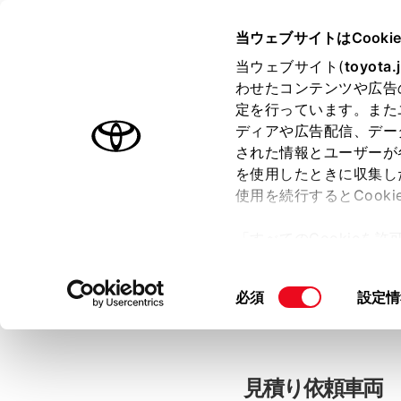
当ウェブサイトはCooki
TOYOTA
当ウェブサイト(
toyota.
わせたコンテンツや広告
色のついた項目
は必須です。
色のついた項目
中古車：見積
定を行っています。また
ディアや広告配信、デー
された情報とユーザーが
を使用したときに収集し
お客さま情報の入力
使用を続行するとCook
「すべてのCookieを
ー)が保存されることに同
「TOYOTAアカウン
更、同意を撤回したりす
同
必須
設定情
て
」をご覧ください。
意
の
選
択
見積り依頼車両