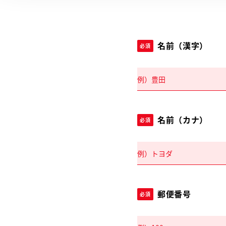
名前（漢字）
必須
名前（カナ）
必須
郵便番号
必須