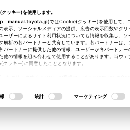
e(クッキー)を使用します。
jp
、
manual.toyota.jp
)ではCookie(クッキー)を使用して
の表示、ソーシャルメディアの提供、広告の表示回数やクリ
り依頼
ユーザーによるサイト利用状況についても情報を収集し、ソ
タ解析の各パートナーと共有しています。各パートナーは、
各パートナーに提供した他の情報、ユーザーが各パートナー
た他の情報を組み合わせて使用することがあります。当ウェ
入力内容のご確認
ie(クッキー)に同意したこととなります。
許可」をクリックすることで、お客様のデバイスにすべてのCook
意したことになります。Cookie(クッキー)のオプトアウト
ト」取得済みの方は、ログインするとお客さま情報の入力を省
るにあたっては、当社の「
Cookie（クッキー）情報の取り
報
統計
マーケティング
ログインして