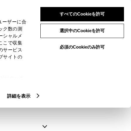
すべてのCookieを許可
、ユーザーに合
ック数の測
選択中のCookieを許可
ーシャルメ
ここで収集
必須のCookieのみ許可
のサービス
ブサイトの
申込みの完了
ie(クッキ
、設定の変
略できます。
扱いについ
詳細を表示
自動入力
新規登録