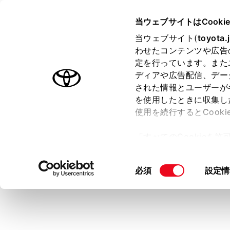
TOYOTA
当ウェブサイトはCooki
当ウェブサイト(
toyota.
わせたコンテンツや広告
ラインアップ
オーナーサポート
トピックス
定を行っています。また
ディアや広告配信、デー
トヨタ認定中古車
された情報とユーザーが
を使用したときに収集し
中古車を探す
トヨタ認定中古車の魅力
3つの買
使用を続行するとCook
「すべてのCookieを
ー)が保存されることに同
更、同意を撤回したりす
同
必須
設定情
て
」をご覧ください。
意
の
選
択