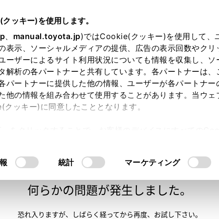
e(クッキー)を使用します。
jp
、
manual.toyota.jp
)ではCookie(クッキー)を使用して
の表示、ソーシャルメディアの提供、広告の表示回数やクリ
ユーザーによるサイト利用状況についても情報を収集し、ソ
タ解析の各パートナーと共有しています。各パートナーは、
各パートナーに提供した他の情報、ユーザーが各パートナー
た他の情報を組み合わせて使用することがあります。当ウェ
い方
オンライン購入
お気に入り
保存した見積り
ie(クッキー)に同意したこととなります。
許可」をクリックすることで、お客様のデバイスにすべてのCook
意したことになります。Cookie(クッキー)のオプトアウト
るにあたっては、当社の「
Cookie（クッキー）情報の取り
報
統計
マーケティング
申し訳ございません。
何らかの問題が発生しました。
恐れ入りますが、しばらく経ってから
再度、お試し下さい。