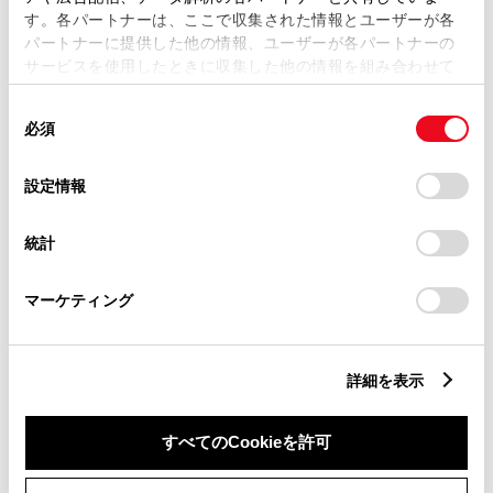
す。各パートナーは、ここで収集された情報とユーザーが各
パートナーに提供した他の情報、ユーザーが各パートナーの
サービスを使用したときに収集した他の情報を組み合わせて
市区町村名
必須
使用することがあります。当ウェブサイトの使用を続行する
同
とCookie(クッキー)に同意したこととなります。
必須
意
の
「すべてのCookieを許可」をクリックすることで、お客様の
選
デバイスにすべてのCookie(クッキー)が保存されることに同
設定情報
択
意したことになります。Cookie(クッキー)のオプトアウト、
丁目番地
必須
設定の変更、同意を撤回したりするにあたっては、当社の
統計
「
Cookie（クッキー）情報の取り扱いについて
」をご覧くだ
さい。
マーケティング
建物名
任意
詳細を表示
すべてのCookieを許可