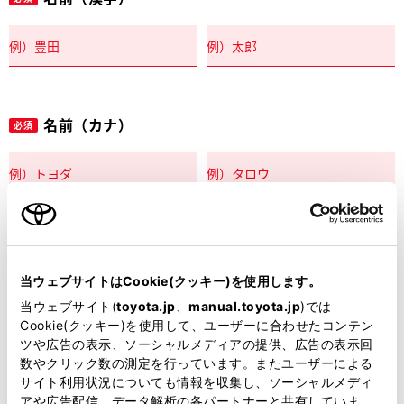
名前（カナ）
必須
郵便番号
必須
当ウェブサイトはCookie(クッキー)を使用します。
住所自動入力
当ウェブサイト(
toyota.jp
、
manual.toyota.jp
)では
Cookie(クッキー)を使用して、ユーザーに合わせたコンテン
都道府県
ツや広告の表示、ソーシャルメディアの提供、広告の表示回
必須
数やクリック数の測定を行っています。またユーザーによる
サイト利用状況についても情報を収集し、ソーシャルメディ
アや広告配信、データ解析の各パートナーと共有していま