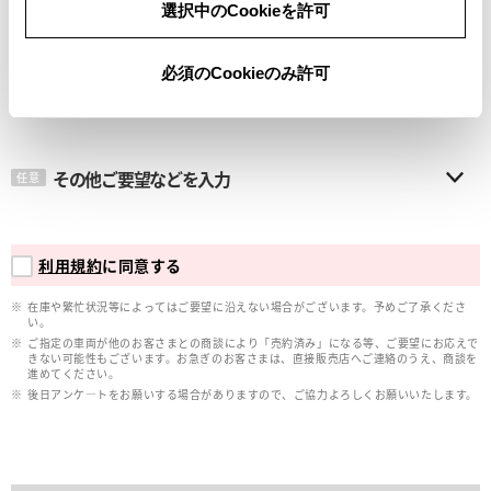
選択中のCookieを許可
メールアドレス
必須
必須のCookieのみ許可
その他ご要望などを入力
任意
利用規約
に同意する
在庫や繁忙状況等によってはご要望に沿えない場合がございます。予めご了承くださ
い。
ご指定の車両が他のお客さまとの商談により「売約済み」になる等、ご要望にお応えで
きない可能性もございます。お急ぎのお客さまは、直接販売店へご連絡のうえ、商談を
進めてください。
後日アンケ―トをお願いする場合がありますので、ご協力よろしくお願いいたします。