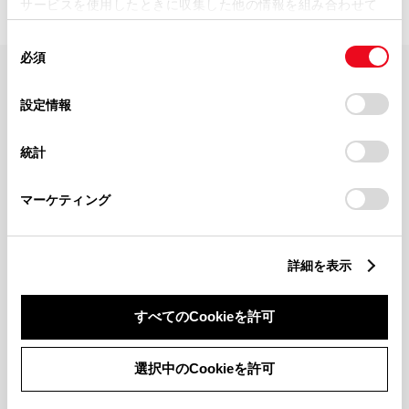
サービスを使用したときに収集した他の情報を組み合わせて
使用することがあります。当ウェブサイトの使用を続行する
同
とCookie(クッキー)に同意したこととなります。
必須
意
の
「すべてのCookieを許可」をクリックすることで、お客様の
FAQ・お問い合わせ
選
デバイスにすべてのCookie(クッキー)が保存されることに同
設定情報
択
意したことになります。Cookie(クッキー)のオプトアウト、
設定の変更、同意を撤回したりするにあたっては、当社の
関連サイト
統計
「
Cookie（クッキー）情報の取り扱いについて
」をご覧くだ
さい。
関連サービス
マーケティング
公式SNS
詳細を表示
LINE
X
Facebook
YouTube
Instagram
すべてのCookieを許可
トヨタイムズ
選択中のCookieを許可
TOYOTA Mail Magazine