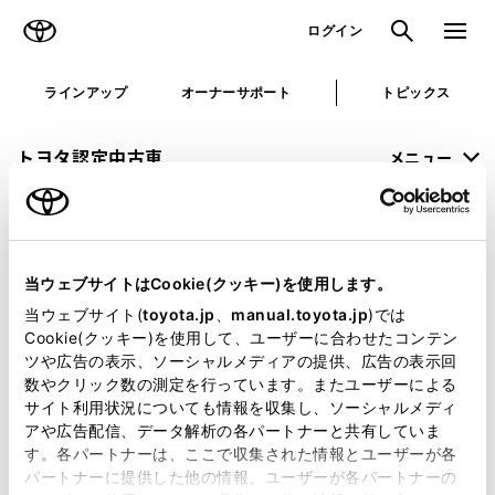
TOYOTA
検索
メニュ
ログイン
ラインアップ
オーナーサポート
トピックス
トヨタ認定中古車
メニュー
未設定
お気に入り
保存した見積り
閲覧履歴
当ウェブサイトはCookie(クッキー)を使用します。
申し訳ございません。
当ウェブサイト(
toyota.jp
、
manual.toyota.jp
)では
Cookie(クッキー)を使用して、ユーザーに合わせたコンテン
何らかの問題が発生しました。
ツや広告の表示、ソーシャルメディアの提供、広告の表示回
数やクリック数の測定を行っています。またユーザーによる
恐れ入りますが、しばらく経ってから
サイト利用状況についても情報を収集し、ソーシャルメディ
アや広告配信、データ解析の各パートナーと共有していま
再度、お試し下さい。
す。各パートナーは、ここで収集された情報とユーザーが各
パートナーに提供した他の情報、ユーザーが各パートナーの