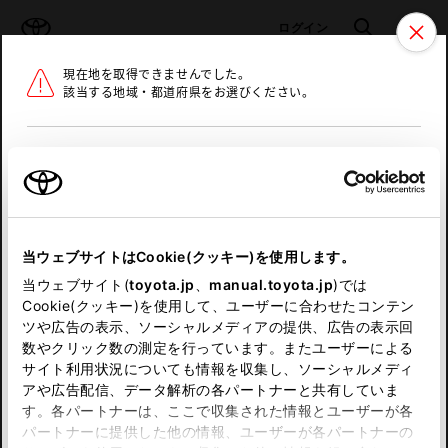
TOYOTA
検索
メニュ
ログイン
現在地を取得できませんでした。
ラインアップ
オーナーサポート
トピックス
該当する地域・都道府県をお選びください。
トヨタ認定中古車
メニュー
北海道
未設定
お気に入り
保存した見積り
閲覧履歴
東北
当ウェブサイトはCookie(クッキー)を使用します。
関東
申し訳ございません。
当ウェブサイト(
toyota.jp
、
manual.toyota.jp
)では
Cookie(クッキー)を使用して、ユーザーに合わせたコンテン
中部
何らかの問題が発生しました。
ツや広告の表示、ソーシャルメディアの提供、広告の表示回
数やクリック数の測定を行っています。またユーザーによる
恐れ入りますが、しばらく経ってから
サイト利用状況についても情報を収集し、ソーシャルメディ
近畿
アや広告配信、データ解析の各パートナーと共有していま
再度、お試し下さい。
す。各パートナーは、ここで収集された情報とユーザーが各
中国
パートナーに提供した他の情報、ユーザーが各パートナーの