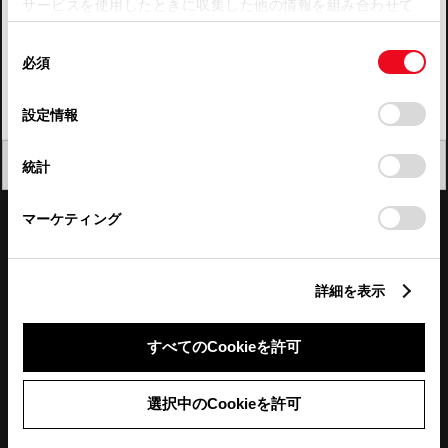
サービスを使用したときに収集した他の情報を組み合わせて
使用することがあります。当ウェブサイトの使用を続行する
四国
同
とCookie(クッキー)に同意したこととなります。
必須
意
九州・沖縄
の
「すべてのCookieを許可」をクリックすることで、お客様の
FAQ・お問い合わせ
選
デバイスにすべてのCookie(クッキー)が保存されることに同
設定情報
択
意したことになります。Cookie(クッキー)のオプトアウト、
設定の変更、同意を撤回したりするにあたっては、当社の
関連サイト
閉じる
統計
「
Cookie（クッキー）情報の取り扱いについて
」をご覧くだ
さい。
関連サービス
マーケティング
公式SNS
詳細を表示
LINE
X
Facebook
YouTube
Instagram
すべてのCookieを許可
トヨタイムズ
選択中のCookieを許可
TOYOTA Mail Magazine