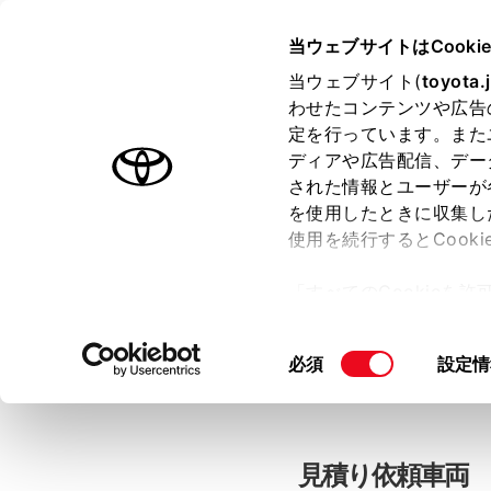
当ウェブサイトはCooki
TOYOTA
当ウェブサイト(
toyota.
わせたコンテンツや広告
色のついた項目
は必須です。
色のついた項目
中古車：見積
定を行っています。また
ディアや広告配信、デー
された情報とユーザーが
を使用したときに収集し
お客さま情報の入力
使用を続行するとCook
「すべてのCookieを
ー)が保存されることに同
「TOYOTAアカウン
更、同意を撤回したりす
同
必須
設定情
て
」をご覧ください。
意
の
選
択
見積り依頼車両