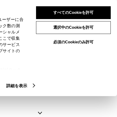
すべてのCookieを許可
、ユーザーに合
ック数の測
選択中のCookieを許可
ーシャルメ
ここで収集
必須のCookieのみ許可
のサービス
ブサイトの
申込みの完了
ie(クッキ
、設定の変
略できます。
扱いについ
詳細を表示
自動入力
新規登録