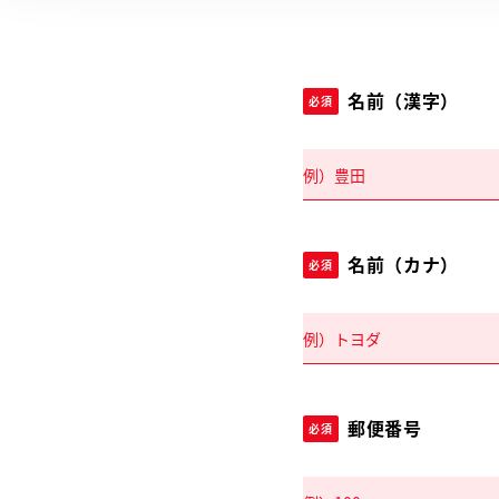
名前（漢字）
必須
名前（カナ）
必須
郵便番号
必須