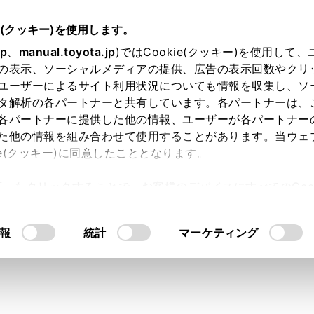
e(クッキー)を使用します。
jp
、
manual.toyota.jp
)ではCookie(クッキー)を使用して
の表示、ソーシャルメディアの提供、広告の表示回数やクリ
り依頼
ユーザーによるサイト利用状況についても情報を収集し、ソ
タ解析の各パートナーと共有しています。各パートナーは、
各パートナーに提供した他の情報、ユーザーが各パートナー
た他の情報を組み合わせて使用することがあります。当ウェ
入力内容のご確認
ie(クッキー)に同意したこととなります。
許可」をクリックすることで、お客様のデバイスにすべてのCook
意したことになります。Cookie(クッキー)のオプトアウト
ト」取得済みの方は、ログインするとお客さま情報の入力を省
るにあたっては、当社の「
Cookie（クッキー）情報の取り
報
統計
マーケティング
ログインして