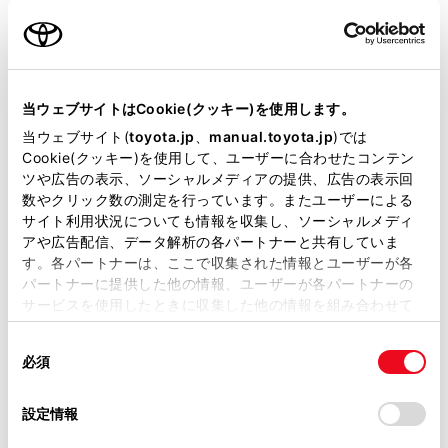
名前（カナ）
必須
当ウェブサイトはCookie(クッキー)を使用します。
当ウェブサイト(
toyota.jp
、
manual.toyota.jp
)では
Cookie(クッキー)を使用して、ユーザーに合わせたコンテン
郵便番号
ツや広告の表示、ソーシャルメディアの提供、広告の表示回
必須
数やクリック数の測定を行っています。またユーザーによる
サイト利用状況についても情報を収集し、ソーシャルメディ
住所自動入力
アや広告配信、データ解析の各パートナーと共有していま
す。各パートナーは、ここで収集された情報とユーザーが各
都道府県
パートナーに提供した他の情報、ユーザーが各パートナーの
必須
サービスを使用したときに収集した他の情報を組み合わせて
使用することがあります。当ウェブサイトの使用を続行する
同
とCookie(クッキー)に同意したこととなります。
必須
意
の
「すべてのCookieを許可」をクリックすることで、お客様の
選
デバイスにすべてのCookie(クッキー)が保存されることに同
設定情報
市区町村名
必須
択
意したことになります。Cookie(クッキー)のオプトアウト、