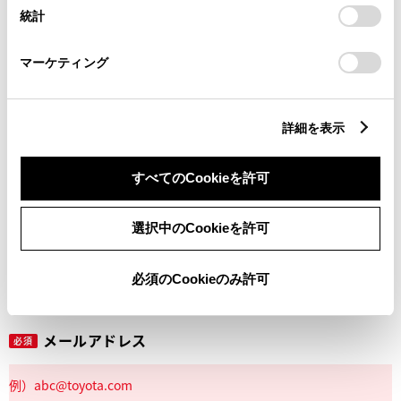
設定の変更、同意を撤回したりするにあたっては、当社の
統計
「
Cookie（クッキー）情報の取り扱いについて
」をご覧くだ
さい。
マーケティング
丁目番地
必須
詳細を表示
すべてのCookieを許可
建物名
任意
選択中のCookieを許可
必須のCookieのみ許可
メールアドレス
必須