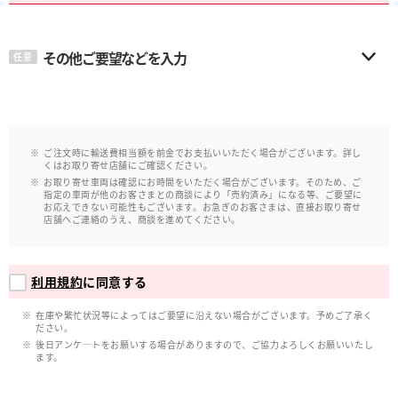
その他ご要望などを入力
任意
ご注文時に輸送費相当額を前金でお支払いいただく場合がございます。詳し
くはお取り寄せ店舗にご確認ください。
お取り寄せ車両は確認にお時間をいただく場合がございます。そのため、ご
指定の車両が他のお客さまとの商談により「売約済み」になる等、ご要望に
お応えできない可能性もございます。お急ぎのお客さまは、直接お取り寄せ
店舗へご連絡のうえ、商談を進めてください。
利用規約
に同意する
在庫や繁忙状況等によってはご要望に沿えない場合がございます。予めご了承く
ださい。
後日アンケ―トをお願いする場合がありますので、ご協力よろしくお願いいたし
ます。