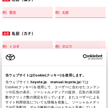
名前（カナ）
必須
郵便番号
必須
当ウェブサイトはCookie(クッキー)を使用します。
住所自動入力
当ウェブサイト(
toyota.jp
、
manual.toyota.jp
)では
Cookie(クッキー)を使用して、ユーザーに合わせたコンテン
都道府県
ツや広告の表示、ソーシャルメディアの提供、広告の表示回
必須
数やクリック数の測定を行っています。またユーザーによる
サイト利用状況についても情報を収集し、ソーシャルメディ
アや広告配信、データ解析の各パートナーと共有していま