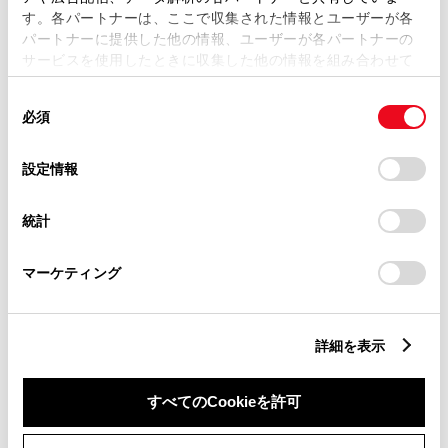
す。各パートナーは、ここで収集された情報とユーザーが各
パートナーに提供した他の情報、ユーザーが各パートナーの
サービスを使用したときに収集した他の情報を組み合わせて
市区町村名
必須
使用することがあります。当ウェブサイトの使用を続行する
同
とCookie(クッキー)に同意したこととなります。
必須
意
の
「すべてのCookieを許可」をクリックすることで、お客様の
選
デバイスにすべてのCookie(クッキー)が保存されることに同
設定情報
択
意したことになります。Cookie(クッキー)のオプトアウト、
丁目番地
必須
設定の変更、同意を撤回したりするにあたっては、当社の
統計
「
Cookie（クッキー）情報の取り扱いについて
」をご覧くだ
さい。
マーケティング
建物名
任意
詳細を表示
すべてのCookieを許可