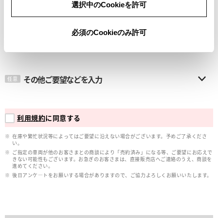
選択中のCookieを許可
メールアドレス
必須
必須のCookieのみ許可
その他ご要望などを入力
任意
利用規約
に同意する
在庫や繁忙状況等によってはご要望に沿えない場合がございます。予めご了承くださ
い。
ご指定の車両が他のお客さまとの商談により「売約済み」になる等、ご要望にお応えで
きない可能性もございます。お急ぎのお客さまは、直接販売店へご連絡のうえ、商談を
進めてください。
後日アンケ―トをお願いする場合がありますので、ご協力よろしくお願いいたします。