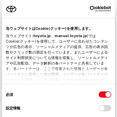
名前（カナ）
必須
当ウェブサイトはCookie(クッキー)を使用します。
当ウェブサイト(
toyota.jp
、
manual.toyota.jp
)では
Cookie(クッキー)を使用して、ユーザーに合わせたコンテン
郵便番号
ツや広告の表示、ソーシャルメディアの提供、広告の表示回
必須
数やクリック数の測定を行っています。またユーザーによる
サイト利用状況についても情報を収集し、ソーシャルメディ
住所自動入力
アや広告配信、データ解析の各パートナーと共有していま
す。各パートナーは、ここで収集された情報とユーザーが各
都道府県
パートナーに提供した他の情報、ユーザーが各パートナーの
必須
サービスを使用したときに収集した他の情報を組み合わせて
使用することがあります。当ウェブサイトの使用を続行する
同
とCookie(クッキー)に同意したこととなります。
必須
意
の
「すべてのCookieを許可」をクリックすることで、お客様の
選
デバイスにすべてのCookie(クッキー)が保存されることに同
設定情報
市区町村名
必須
択
意したことになります。Cookie(クッキー)のオプトアウト、