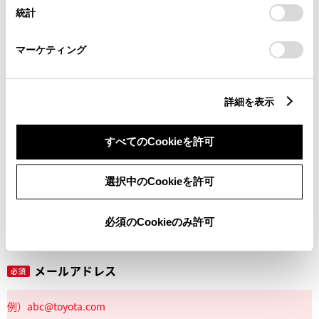
設定の変更、同意を撤回したりするにあたっては、当社の
統計
「
Cookie（クッキー）情報の取り扱いについて
」をご覧くだ
さい。
マーケティング
丁目番地
必須
詳細を表示
すべてのCookieを許可
建物名
任意
選択中のCookieを許可
必須のCookieのみ許可
メールアドレス
必須