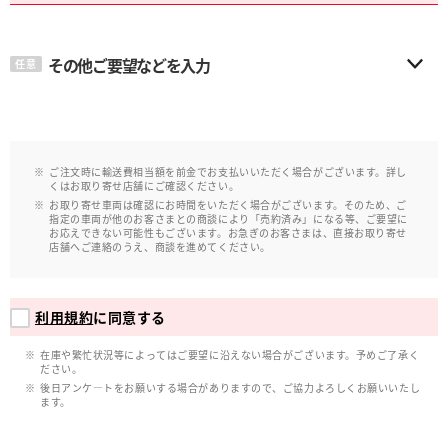
その他ご要望などを入力
任意
ご注文時に輸送費相当額を前金でお支払いいただく場合がございます。詳し
くはお取り寄せ店舗にご確認ください。
お取り寄せ車両は確認にお時間をいただく場合がございます。そのため、ご
指定の車両が他のお客さまとの商談により「売約済み」になる等、ご要望に
お応えできない可能性もございます。お急ぎのお客さまは、直接お取り寄せ
店舗へご連絡のうえ、商談を進めてください。
利用規約
に同意する
在庫や繁忙状況等によってはご要望に沿えない場合がございます。予めご了承く
ださい。
後日アンケ―トをお願いする場合がありますので、ご協力よろしくお願いいたし
ます。