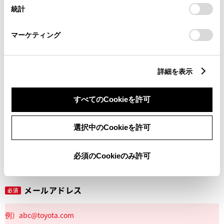
設定の変更、同意を撤回したりするにあたっては、当社の
統計
「
Cookie（クッキー）情報の取り扱いについて
」をご覧くだ
さい。
マーケティング
丁目番地
必須
詳細を表示
すべてのCookieを許可
建物名
任意
選択中のCookieを許可
必須のCookieのみ許可
メールアドレス
必須