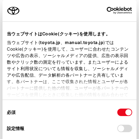
名前（カナ）
必須
当ウェブサイトはCookie(クッキー)を使用します。
当ウェブサイト(
toyota.jp
、
manual.toyota.jp
)では
Cookie(クッキー)を使用して、ユーザーに合わせたコンテン
郵便番号
ツや広告の表示、ソーシャルメディアの提供、広告の表示回
必須
数やクリック数の測定を行っています。またユーザーによる
サイト利用状況についても情報を収集し、ソーシャルメディ
住所自動入力
アや広告配信、データ解析の各パートナーと共有していま
す。各パートナーは、ここで収集された情報とユーザーが各
都道府県
パートナーに提供した他の情報、ユーザーが各パートナーの
必須
サービスを使用したときに収集した他の情報を組み合わせて
使用することがあります。当ウェブサイトの使用を続行する
同
とCookie(クッキー)に同意したこととなります。
必須
意
の
「すべてのCookieを許可」をクリックすることで、お客様の
選
デバイスにすべてのCookie(クッキー)が保存されることに同
設定情報
市区町村名
必須
択
意したことになります。Cookie(クッキー)のオプトアウト、