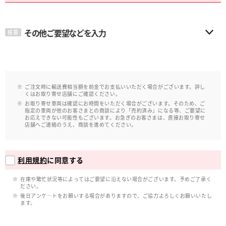
その他ご要望などを入力
任意
ご注文時に輸送費相当額を前金でお支払いいただく場合がございます。詳し
くはお取り寄せ店舗にご確認ください。
お取り寄せ車両は確認にお時間をいただく場合がございます。そのため、ご
指定の車両が他のお客さまとの商談により「売約済み」になる等、ご要望に
お応えできない可能性もございます。お急ぎのお客さまは、直接お取り寄せ
店舗へご連絡のうえ、商談を進めてください。
利用規約
に同意する
在庫や繁忙状況等によってはご要望に沿えない場合がございます。予めご了承く
ださい。
後日アンケ―トをお願いする場合がありますので、ご協力よろしくお願いいたし
ます。