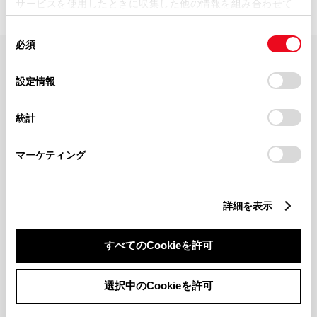
サービスを使用したときに収集した他の情報を組み合わせて
使用することがあります。当ウェブサイトの使用を続行する
同
とCookie(クッキー)に同意したこととなります。
必須
意
の
「すべてのCookieを許可」をクリックすることで、お客様の
FAQ・お問い合わせ
選
デバイスにすべてのCookie(クッキー)が保存されることに同
設定情報
択
意したことになります。Cookie(クッキー)のオプトアウト、
設定の変更、同意を撤回したりするにあたっては、当社の
関連サイト
統計
「
Cookie（クッキー）情報の取り扱いについて
」をご覧くだ
さい。
関連サービス
マーケティング
公式SNS
詳細を表示
LINE
X
Facebook
YouTube
Instagram
すべてのCookieを許可
トヨタイムズ
選択中のCookieを許可
TOYOTA Mail Magazine