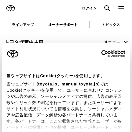
TOYOTA
検索
メニュ
ログイン
ラインアップ
オーナーサポート
トピックス
トヨタ認定中古車
メニュー
未設定
お気に入り
保存した見積り
閲覧履歴
当ウェブサイトはCookie(クッキー)を使用します。
申し訳ございません。
当ウェブサイト(
toyota.jp
、
manual.toyota.jp
)では
Cookie(クッキー)を使用して、ユーザーに合わせたコンテン
何らかの問題が発生しました。
ツや広告の表示、ソーシャルメディアの提供、広告の表示回
数やクリック数の測定を行っています。またユーザーによる
恐れ入りますが、しばらく経ってから
サイト利用状況についても情報を収集し、ソーシャルメディ
アや広告配信、データ解析の各パートナーと共有していま
再度、お試し下さい。
す。各パートナーは、ここで収集された情報とユーザーが各
パートナーに提供した他の情報、ユーザーが各パートナーの