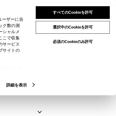
すべてのCookieを許可
、ユーザーに合
ック数の測
選択中のCookieを許可
ーシャルメ
ここで収集
必須のCookieのみ許可
のサービス
ブサイトの
申込みの完了
ie(クッキ
、設定の変
略できます。
扱いについ
詳細を表示
自動入力
新規登録