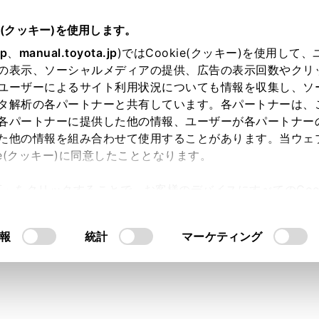
e(クッキー)を使用します。
jp
、
manual.toyota.jp
)ではCookie(クッキー)を使用して
の表示、ソーシャルメディアの提供、広告の表示回数やクリ
り依頼
ユーザーによるサイト利用状況についても情報を収集し、ソ
タ解析の各パートナーと共有しています。各パートナーは、
各パートナーに提供した他の情報、ユーザーが各パートナー
た他の情報を組み合わせて使用することがあります。当ウェ
入力内容のご確認
ie(クッキー)に同意したこととなります。
許可」をクリックすることで、お客様のデバイスにすべてのCook
意したことになります。Cookie(クッキー)のオプトアウト
ト」取得済みの方は、ログインするとお客さま情報の入力を省
るにあたっては、当社の「
Cookie（クッキー）情報の取り
報
統計
マーケティング
ログインして