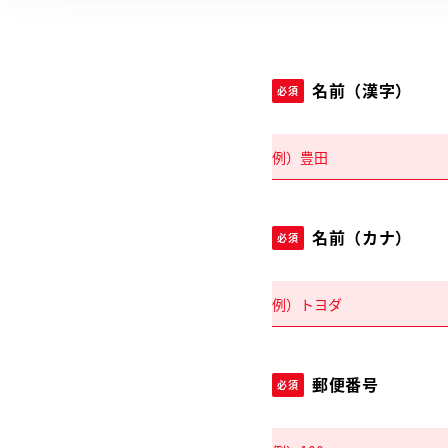
名前（漢字）
必須
名前（カナ）
必須
郵便番号
必須