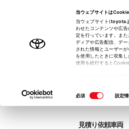
当ウェブサイトはCooki
TOYOTA
当ウェブサイト(
toyota.
わせたコンテンツや広告
色のついた項目
は必須です。
色のついた項目
中古車：見積
定を行っています。また
ディアや広告配信、デー
された情報とユーザーが
を使用したときに収集し
お客さま情報の入力
使用を続行するとCook
「すべてのCookieを
ー)が保存されることに同
「TOYOTAアカウン
更、同意を撤回したりす
同
必須
設定情
て
」をご覧ください。
意
の
選
択
見積り依頼車両