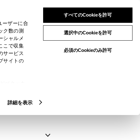
すべてのCookieを許可
、ユーザーに合
ック数の測
選択中のCookieを許可
ーシャルメ
ここで収集
必須のCookieのみ許可
のサービス
ブサイトの
申込みの完了
ie(クッキ
、設定の変
略できます。
扱いについ
詳細を表示
自動入力
新規登録