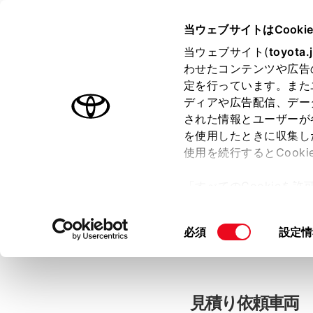
当ウェブサイトはCooki
TOYOTA
当ウェブサイト(
toyota.
わせたコンテンツや広告
色のついた項目
は必須です。
色のついた項目
中古車：見積
定を行っています。また
ディアや広告配信、デー
された情報とユーザーが
を使用したときに収集し
お客さま情報の入力
使用を続行するとCook
「すべてのCookieを
ー)が保存されることに同
「TOYOTAアカウン
更、同意を撤回したりす
同
必須
設定情
て
」をご覧ください。
意
の
選
択
見積り依頼車両