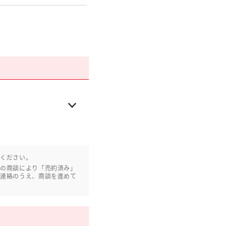
認ください。
との商談により「売約済み」
ご連絡のうえ、商談を進めて