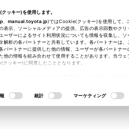
e(クッキー)を使用します。
jp
、
manual.toyota.jp
)ではCookie(クッキー)を使用して
の表示、ソーシャルメディアの提供、広告の表示回数やクリ
り依頼
ユーザーによるサイト利用状況についても情報を収集し、ソ
タ解析の各パートナーと共有しています。各パートナーは、
各パートナーに提供した他の情報、ユーザーが各パートナー
た他の情報を組み合わせて使用することがあります。当ウェ
入力内容のご確認
ie(クッキー)に同意したこととなります。
許可」をクリックすることで、お客様のデバイスにすべてのCook
意したことになります。Cookie(クッキー)のオプトアウト
ト」取得済みの方は、ログインするとお客さま情報の入力を省
るにあたっては、当社の「
Cookie（クッキー）情報の取り
報
統計
マーケティング
ログインして