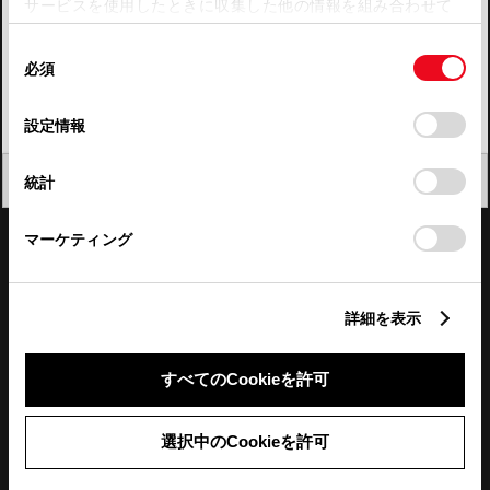
サービスを使用したときに収集した他の情報を組み合わせて
使用することがあります。当ウェブサイトの使用を続行する
四国
同
とCookie(クッキー)に同意したこととなります。
必須
意
九州・沖縄
の
「すべてのCookieを許可」をクリックすることで、お客様の
FAQ・お問い合わせ
選
デバイスにすべてのCookie(クッキー)が保存されることに同
設定情報
択
意したことになります。Cookie(クッキー)のオプトアウト、
設定の変更、同意を撤回したりするにあたっては、当社の
関連サイト
閉じる
統計
「
Cookie（クッキー）情報の取り扱いについて
」をご覧くだ
さい。
関連サービス
マーケティング
公式SNS
詳細を表示
LINE
X
Facebook
YouTube
Instagram
すべてのCookieを許可
トヨタイムズ
選択中のCookieを許可
TOYOTA Mail Magazine