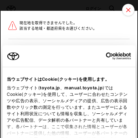
TOYOTA
検索
メニュ
ログイン
現在地を取得できませんでした。
ラインアップ
オーナーサポート
トピックス
該当する地域・都道府県をお選びください。
トヨタ認定中古車
メニュー
北海道
未設定
お気に入り
保存した見積り
閲覧履歴
東北
当ウェブサイトはCookie(クッキー)を使用します。
関東
申し訳ございません。
当ウェブサイト(
toyota.jp
、
manual.toyota.jp
)では
Cookie(クッキー)を使用して、ユーザーに合わせたコンテン
中部
何らかの問題が発生しました。
ツや広告の表示、ソーシャルメディアの提供、広告の表示回
数やクリック数の測定を行っています。またユーザーによる
恐れ入りますが、しばらく経ってから
サイト利用状況についても情報を収集し、ソーシャルメディ
近畿
アや広告配信、データ解析の各パートナーと共有していま
再度、お試し下さい。
す。各パートナーは、ここで収集された情報とユーザーが各
中国
パートナーに提供した他の情報、ユーザーが各パートナーの