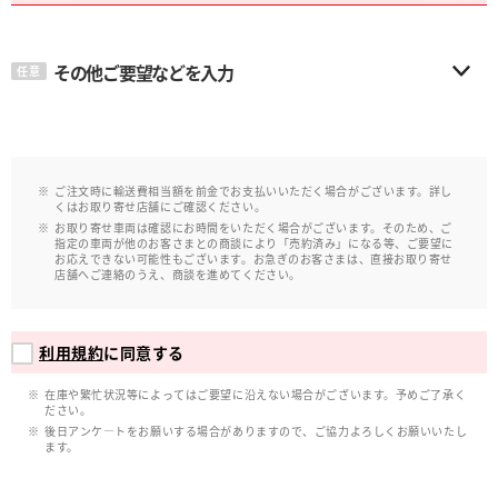
その他ご要望などを入力
任意
ご注文時に輸送費相当額を前金でお支払いいただく場合がございます。詳し
くはお取り寄せ店舗にご確認ください。
お取り寄せ車両は確認にお時間をいただく場合がございます。そのため、ご
指定の車両が他のお客さまとの商談により「売約済み」になる等、ご要望に
お応えできない可能性もございます。お急ぎのお客さまは、直接お取り寄せ
店舗へご連絡のうえ、商談を進めてください。
利用規約
に同意する
在庫や繁忙状況等によってはご要望に沿えない場合がございます。予めご了承く
ださい。
後日アンケ―トをお願いする場合がありますので、ご協力よろしくお願いいたし
ます。