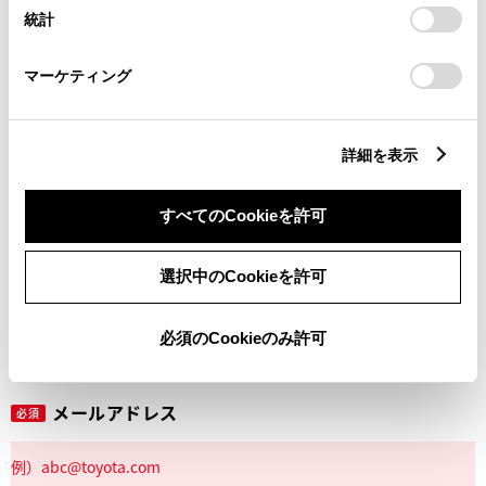
設定の変更、同意を撤回したりするにあたっては、当社の
統計
「
Cookie（クッキー）情報の取り扱いについて
」をご覧くだ
さい。
マーケティング
丁目番地
必須
詳細を表示
すべてのCookieを許可
建物名
任意
選択中のCookieを許可
必須のCookieのみ許可
メールアドレス
必須