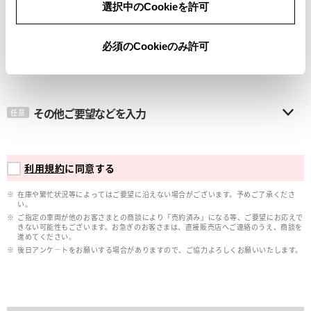
選択中のCookieを許可
メールアドレス
必須
必須のCookieのみ許可
その他ご要望などを入力
任意
利用規約
に同意する
在庫や繁忙状況等によってはご要望に沿えない場合がございます。予めご了承くださ
い。
ご指定の車両が他のお客さまとの商談により「売約済み」になる等、ご要望にお応えで
きない可能性もございます。お急ぎのお客さまは、直接販売店へご連絡のうえ、商談を
進めてください。
後日アンケ―トをお願いする場合がありますので、ご協力よろしくお願いいたします。