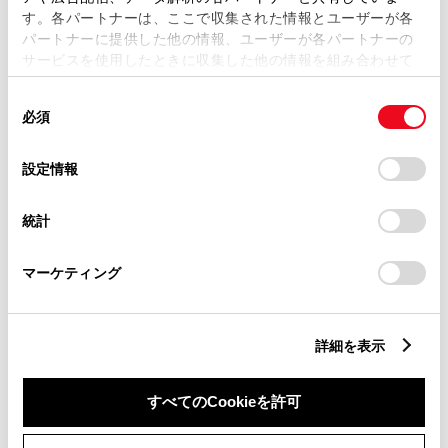
す。各パートナーは、ここで収集された情報とユーザーが各
パートナーに提供した他の情報、ユーザーが各パートナーの
サービスを使用したときに収集した他の情報を組み合わせて
市区町村名
必須
使用することがあります。当ウェブサイトの使用を続行する
同
とCookie(クッキー)に同意したこととなります。
必須
意
の
「すべてのCookieを許可」をクリックすることで、お客様の
選
デバイスにすべてのCookie(クッキー)が保存されることに同
設定情報
択
意したことになります。Cookie(クッキー)のオプトアウト、
丁目番地
必須
設定の変更、同意を撤回したりするにあたっては、当社の
統計
「
Cookie（クッキー）情報の取り扱いについて
」をご覧くだ
さい。
マーケティング
建物名
任意
詳細を表示
すべてのCookieを許可