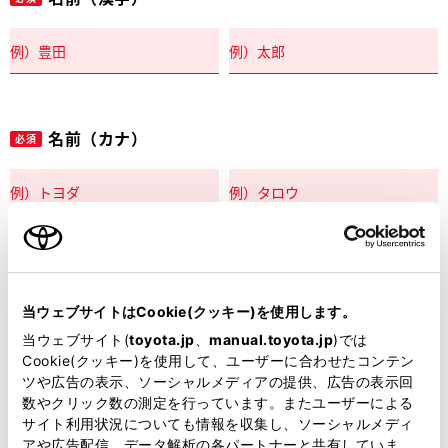
名前（カナ）
必須
郵便番号
必須
当ウェブサイトはCookie(クッキー)を使用します。
住所自動入力
当ウェブサイト(
toyota.jp
、
manual.toyota.jp
)では
Cookie(クッキー)を使用して、ユーザーに合わせたコンテン
都道府県
ツや広告の表示、ソーシャルメディアの提供、広告の表示回
必須
数やクリック数の測定を行っています。またユーザーによる
サイト利用状況についても情報を収集し、ソーシャルメディ
アや広告配信、データ解析の各パートナーと共有していま