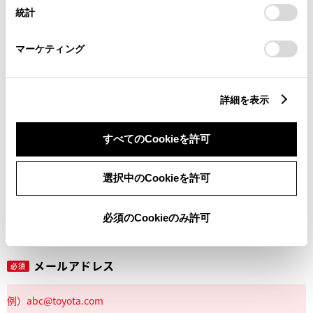
設定の変更、同意を撤回したりするにあたっては、当社の
統計
「
Cookie（クッキー）情報の取り扱いについて
」をご覧くだ
さい。
マーケティング
丁目番地
必須
詳細を表示
すべてのCookieを許可
建物名
任意
選択中のCookieを許可
必須のCookieのみ許可
メールアドレス
必須