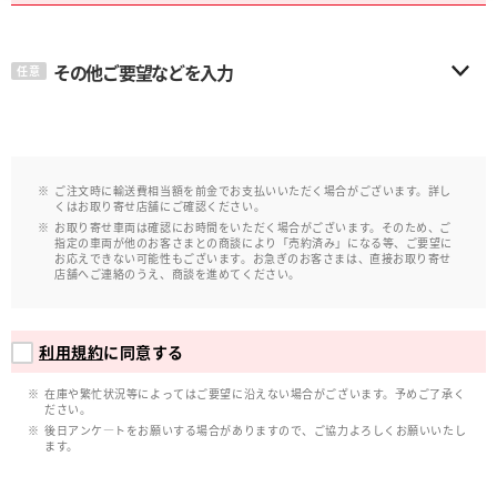
その他ご要望などを入力
任意
ご注文時に輸送費相当額を前金でお支払いいただく場合がございます。詳し
くはお取り寄せ店舗にご確認ください。
お取り寄せ車両は確認にお時間をいただく場合がございます。そのため、ご
指定の車両が他のお客さまとの商談により「売約済み」になる等、ご要望に
お応えできない可能性もございます。お急ぎのお客さまは、直接お取り寄せ
店舗へご連絡のうえ、商談を進めてください。
利用規約
に同意する
在庫や繁忙状況等によってはご要望に沿えない場合がございます。予めご了承く
ださい。
後日アンケ―トをお願いする場合がありますので、ご協力よろしくお願いいたし
ます。