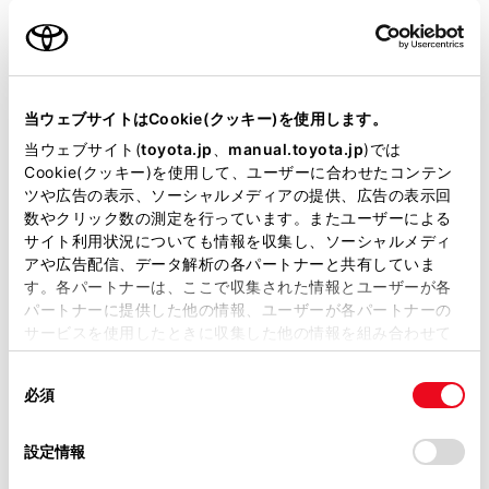
名前（カナ）
必須
当ウェブサイトはCookie(クッキー)を使用します。
当ウェブサイト(
toyota.jp
、
manual.toyota.jp
)では
Cookie(クッキー)を使用して、ユーザーに合わせたコンテン
郵便番号
ツや広告の表示、ソーシャルメディアの提供、広告の表示回
必須
数やクリック数の測定を行っています。またユーザーによる
サイト利用状況についても情報を収集し、ソーシャルメディ
住所自動入力
アや広告配信、データ解析の各パートナーと共有していま
す。各パートナーは、ここで収集された情報とユーザーが各
都道府県
パートナーに提供した他の情報、ユーザーが各パートナーの
必須
サービスを使用したときに収集した他の情報を組み合わせて
使用することがあります。当ウェブサイトの使用を続行する
同
とCookie(クッキー)に同意したこととなります。
必須
意
の
「すべてのCookieを許可」をクリックすることで、お客様の
選
デバイスにすべてのCookie(クッキー)が保存されることに同
設定情報
市区町村名
必須
択
意したことになります。Cookie(クッキー)のオプトアウト、