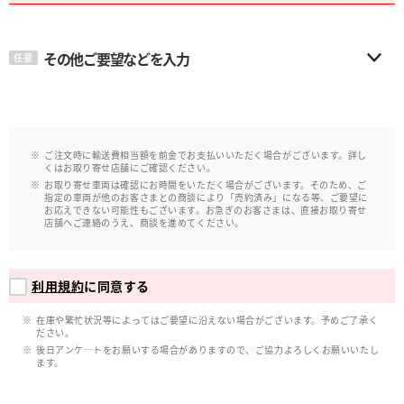
その他ご要望などを入力
任意
ご注文時に輸送費相当額を前金でお支払いいただく場合がございます。詳し
くはお取り寄せ店舗にご確認ください。
お取り寄せ車両は確認にお時間をいただく場合がございます。そのため、ご
指定の車両が他のお客さまとの商談により「売約済み」になる等、ご要望に
お応えできない可能性もございます。お急ぎのお客さまは、直接お取り寄せ
店舗へご連絡のうえ、商談を進めてください。
利用規約
に同意する
在庫や繁忙状況等によってはご要望に沿えない場合がございます。予めご了承く
ださい。
後日アンケ―トをお願いする場合がありますので、ご協力よろしくお願いいたし
ます。