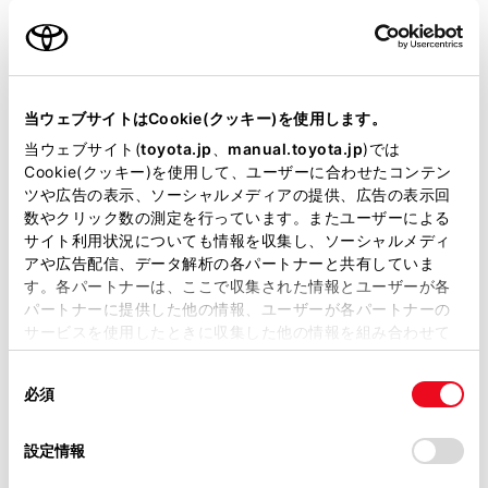
名前（カナ）
必須
当ウェブサイトはCookie(クッキー)を使用します。
当ウェブサイト(
toyota.jp
、
manual.toyota.jp
)では
Cookie(クッキー)を使用して、ユーザーに合わせたコンテン
郵便番号
ツや広告の表示、ソーシャルメディアの提供、広告の表示回
必須
数やクリック数の測定を行っています。またユーザーによる
サイト利用状況についても情報を収集し、ソーシャルメディ
住所自動入力
アや広告配信、データ解析の各パートナーと共有していま
す。各パートナーは、ここで収集された情報とユーザーが各
都道府県
パートナーに提供した他の情報、ユーザーが各パートナーの
必須
サービスを使用したときに収集した他の情報を組み合わせて
使用することがあります。当ウェブサイトの使用を続行する
同
とCookie(クッキー)に同意したこととなります。
必須
意
の
「すべてのCookieを許可」をクリックすることで、お客様の
選
デバイスにすべてのCookie(クッキー)が保存されることに同
設定情報
市区町村名
必須
択
意したことになります。Cookie(クッキー)のオプトアウト、