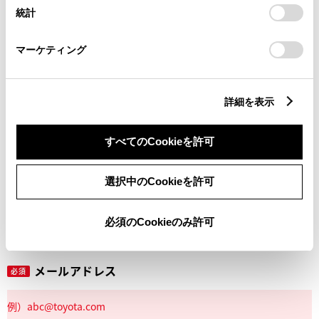
設定の変更、同意を撤回したりするにあたっては、当社の
統計
「
Cookie（クッキー）情報の取り扱いについて
」をご覧くだ
さい。
マーケティング
丁目番地
必須
詳細を表示
すべてのCookieを許可
建物名
任意
選択中のCookieを許可
必須のCookieのみ許可
メールアドレス
必須