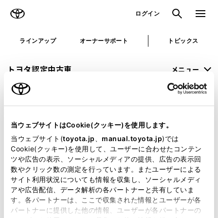
TOYOTA
検索
メニュ
ログイン
ラインアップ
オーナーサポート
トピックス
トヨタ認定中古車
メニュー
未設定
お気に入り
保存した見積り
閲覧履歴
当ウェブサイトはCookie(クッキー)を使用します。
申し訳ございません。
当ウェブサイト(
toyota.jp
、
manual.toyota.jp
)では
Cookie(クッキー)を使用して、ユーザーに合わせたコンテン
何らかの問題が発生しました。
ツや広告の表示、ソーシャルメディアの提供、広告の表示回
数やクリック数の測定を行っています。またユーザーによる
恐れ入りますが、しばらく経ってから
サイト利用状況についても情報を収集し、ソーシャルメディ
アや広告配信、データ解析の各パートナーと共有していま
再度、お試し下さい。
す。各パートナーは、ここで収集された情報とユーザーが各
パートナーに提供した他の情報、ユーザーが各パートナーの