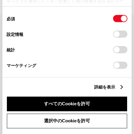
サービスを使用したときに収集した他の情報を組み合わせて
使用することがあります。当ウェブサイトの使用を続行する
同
とCookie(クッキー)に同意したこととなります。
必須
意
の
「すべてのCookieを許可」をクリックすることで、お客様の
FAQ・お問い合わせ
選
デバイスにすべてのCookie(クッキー)が保存されることに同
設定情報
択
意したことになります。Cookie(クッキー)のオプトアウト、
設定の変更、同意を撤回したりするにあたっては、当社の
関連サイト
統計
「
Cookie（クッキー）情報の取り扱いについて
」をご覧くだ
さい。
関連サービス
マーケティング
公式SNS
詳細を表示
LINE
X
Facebook
YouTube
Instagram
すべてのCookieを許可
トヨタイムズ
選択中のCookieを許可
TOYOTA Mail Magazine