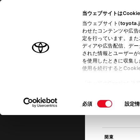
TOYOTA
当ウェブサイトはCooki
当ウェブサイト(
toyota.
わせたコンテンツや広告
ラインアップ
オーナーサポート
トピックス
定を行っています。また
現在地
ディアや広告配信、デー
トヨタ認定中古車
該当す
された情報とユーザーが
を使用したときに収集し
中古車を探す
トヨタ認定中古車の魅力
3つの買
使用を続行するとCook
北海道
「すべてのCookieを
ー)が保存されることに同
更、同意を撤回したりす
同
必須
設定情
て
」をご覧ください。
東北
意
の
選
択
関東