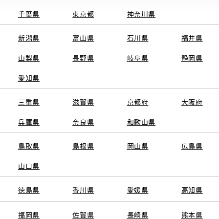
千葉県
東京都
神奈川県
新潟県
富山県
石川県
福井県
山梨県
長野県
岐阜県
静岡県
関連サービス
愛知県
ト
GAZOO
KINTO
三重県
トヨタ中古車オンラインストア
滋賀県
京都府
TOYOTA SHARE
大阪府
ng
クルマ買取
法人向けカーリー
兵庫県
奈良県
和歌山県
トヨタレンタカー
トヨタのau/UQ
鳥取県
島根県
岡山県
広島県
山口県
徳島県
香川県
愛媛県
高知県
TAアカウント利用規約
反社会的勢力に対する基本方針
企業情報
リコール情報
福岡県
佐賀県
長崎県
熊本県
SERVED.