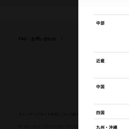
中部
FAQ・お問い合わせ
関連サイト
トヨタ自動車企業サイ
トヨタイムズ
近畿
TOYOTA GAZOO Raci
中国
四国
サイトマップ
サイト利用について
個人情報の取扱いについて
TOYO
©1995-2026 TOYOTA MOTOR CORPORATION. ALL RIGHTS RE
九州・沖縄