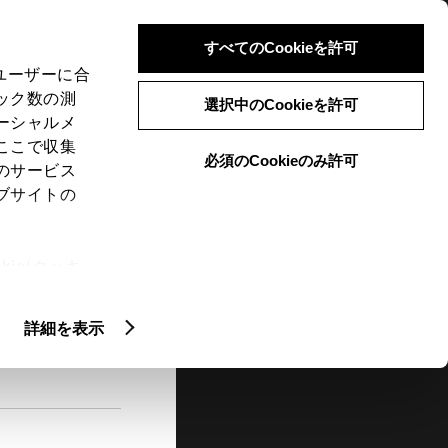
検索
メニュー
ログイン
すべてのCookieを許可
、ユーザーに合
ック数の測
選択中のCookieを許可
ーシャルメ
ここで収集
必須のCookieのみ許可
メニュー
のサービス
ブサイトの
閲覧履歴
お住まいの地域
未設定
ie(クッキ
、設定の変
扱いについ
詳細を表示