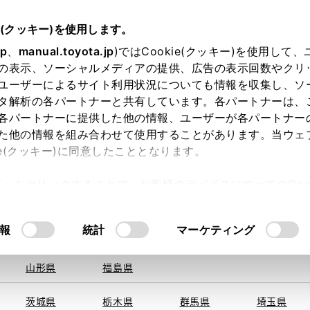
e(クッキー)を使用します。
jp
、
manual.toyota.jp
)ではCookie(クッキー)を使用して
の表示、ソーシャルメディアの提供、広告の表示回数やクリ
ユーザーによるサイト利用状況についても情報を収集し、ソ
を取得できませんでした。
タ解析の各パートナーと共有しています。各パートナーは、
る地域・都道府県をお選びください。
各パートナーに提供した他の情報、ユーザーが各パートナー
た他の情報を組み合わせて使用することがあります。当ウェ
い方
オンライン購入
お気に入り
保存した見積り
ie(クッキー)に同意したこととなります。
旭川
釧路
札幌
帯広
許可」をクリックすることで、お客様のデバイスにすべてのCook
函館
北見
室蘭、苫小
意したことになります。Cookie(クッキー)のオプトアウト
牧、
ひだか
るにあたっては、当社の「
Cookie（クッキー）情報の取り
報
統計
マーケティング
申し訳ございません。
青森県
岩手県
宮城県
秋田県
何らかの問題が発生しました。
山形県
福島県
茨城県
栃木県
群馬県
埼玉県
恐れ入りますが、しばらく経ってから
再度、お試し下さい。