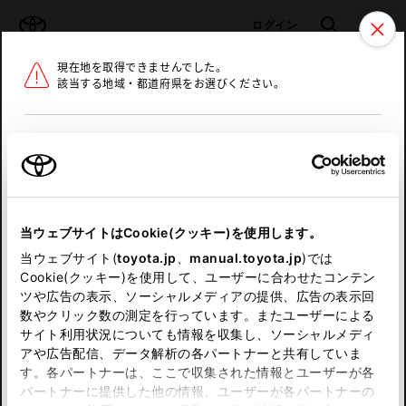
TOYOTA
検索
メニュ
ログイン
現在地を取得できませんでした。
ラインアップ
オーナーサポート
トピックス
該当する地域・都道府県をお選びください。
トヨタ認定中古車
メニュー
北海道
未設定
お気に入り
保存した見積り
閲覧履歴
東北
当ウェブサイトはCookie(クッキー)を使用します。
関東
申し訳ございません。
当ウェブサイト(
toyota.jp
、
manual.toyota.jp
)では
Cookie(クッキー)を使用して、ユーザーに合わせたコンテン
中部
何らかの問題が発生しました。
ツや広告の表示、ソーシャルメディアの提供、広告の表示回
数やクリック数の測定を行っています。またユーザーによる
恐れ入りますが、しばらく経ってから
サイト利用状況についても情報を収集し、ソーシャルメディ
近畿
アや広告配信、データ解析の各パートナーと共有していま
再度、お試し下さい。
す。各パートナーは、ここで収集された情報とユーザーが各
中国
パートナーに提供した他の情報、ユーザーが各パートナーの