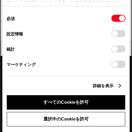
サービスを使用したときに収集した他の情報を組み合わせて
使用することがあります。当ウェブサイトの使用を続行する
四国
同
とCookie(クッキー)に同意したこととなります。
必須
意
九州・沖縄
の
「すべてのCookieを許可」をクリックすることで、お客様の
FAQ・お問い合わせ
選
デバイスにすべてのCookie(クッキー)が保存されることに同
設定情報
択
意したことになります。Cookie(クッキー)のオプトアウト、
設定の変更、同意を撤回したりするにあたっては、当社の
関連サイト
閉じる
統計
「
Cookie（クッキー）情報の取り扱いについて
」をご覧くだ
さい。
関連サービス
マーケティング
公式SNS
詳細を表示
LINE
X
Facebook
YouTube
Instagram
すべてのCookieを許可
トヨタイムズ
選択中のCookieを許可
TOYOTA Mail Magazine